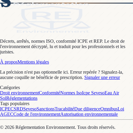
S
Décrets, arrêtés, normes ISO, conformité ICPE et REP. Le droit de
l'environnement décrypté, lu et traduit pour les professionnels et les
juristes.
À propos
Mentions légales
La précision n'est pas optionnelle ici. Erreur repérée ? Signalez-la,
aucune coquille ne bénéficie de prescription.
Signaler une erreur
Catégories
Droit environnement
Conformité
Normes Iso
Icpe Seveso
Eau Air
Sol
Réglementations
Tags populaires
ICPE
CSRD
Seveso
Sanctions
Traçabilité
Due diligence
Omnibus
Loi
AGEC
Code de l'environnement
Autorisation environnementale
©
2026
Réglementation Environnement
. Tous droits réservés.