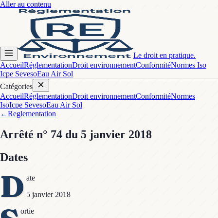
Aller au contenu
Le droit en pratique.
Accueil
Réglementation
Droit environnement
Conformité
Normes Iso
Icpe Seveso
Eau Air Sol
Catégories
Accueil
Réglementation
Droit environnement
Conformité
Normes
Iso
Icpe Seveso
Eau Air Sol
←
Reglementation
Arrêté
n° 74
du 5 janvier 2018
Dates
D
ate
5 janvier 2018
ortie