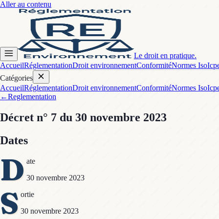
Aller au contenu
Le droit en pratique.
Accueil
Réglementation
Droit environnement
Conformité
Normes Iso
Icp
Catégories
Accueil
Réglementation
Droit environnement
Conformité
Normes Iso
Icp
←
Reglementation
Décret
n° 7
du 30 novembre 2023
Dates
D
ate
30 novembre 2023
S
ortie
30 novembre 2023