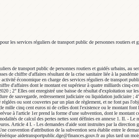
 les services réguliers de transport public de personnes routiers et gui
éguliers de transport public de personnes routiers et guidés urbains, au s
es de chiffre d'affaires résultant de la crise sanitaire liée à la pandém
e activité économique en charge des services réguliers de transport publ
fre d'affaires dont le montant est supérieur à quatre milliards cinq-cent m
0 ; 2° Elles ont enregistré une baisse de résultat d'exploitation sur les a
dure de sauvegarde, redressement judiciaire ou liquidation judiciaire ; 4
 réglées ou sont couvertes par un plan de règlement, et ne font pas l'obje
de mille cinq cent euros ni de celles dont l'existence ou le montant font 
de prévue à l'article 1er prend la forme d'une subvention, dont le monta
odalités de calcul des pertes nettes sont définies en annexe 1. II. - Le m
ros. Article 4 I. - Les demandes d'aide sont instruites par la direction gé
 - Une convention d'attribution de la subvention sera établie entre le de
se générique aidetransportpublic.dge@finances.gouv.fr au plus tard un m