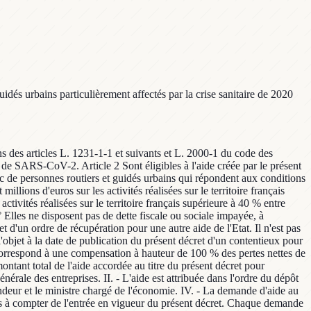
dés urbains particulièrement affectés par la crise sanitaire de 2020
ens des articles L. 1231-1-1 et suivants et L. 2000-1 du code des
ie de SARS-CoV-2. Article 2 Sont éligibles à l'aide créée par le présent
ic de personnes routiers et guidés urbains qui répondent aux conditions
illions d'euros sur les activités réalisées sur le territoire français
ctivités réalisées sur le territoire français supérieure à 40 % entre
° Elles ne disposent pas de dette fiscale ou sociale impayée, à
t d'un ordre de récupération pour une autre aide de l'Etat. Il n'est pas
l'objet à la date de publication du présent décret d'un contentieux pour
nt correspond à une compensation à hauteur de 100 % des pertes nettes de
ontant total de l'aide accordée au titre du présent décret pour
nérale des entreprises. II. - L'aide est attribuée dans l'ordre du dépôt
mandeur et le ministre chargé de l'économie. IV. - La demande d'aide au
ois à compter de l'entrée en vigueur du présent décret. Chaque demande