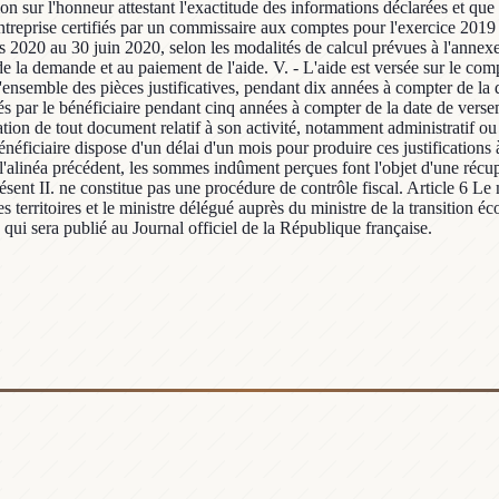
on sur l'honneur attestant l'exactitude des informations déclarées et que 
entreprise certifiés par un commissaire aux comptes pour l'exercice 201
mars 2020 au 30 juin 2020, selon les modalités de calcul prévues à l'anne
e la demande et au paiement de l'aide. V. - L'aide est versée sur le compt
ensemble des pièces justificatives, pendant dix années à compter de la d
vés par le bénéficiaire pendant cinq années à compter de la date de verse
on de tout document relatif à son activité, notamment administratif ou co
ficiaire dispose d'un délai d'un mois pour produire ces justifications à
alinéa précédent, les sommes indûment perçues font l'objet d'une récupé
ent II. ne constitue pas une procédure de contrôle fiscal. Article 6 Le m
 territoires et le ministre délégué auprès du ministre de la transition éco
 qui sera publié au Journal officiel de la République française.