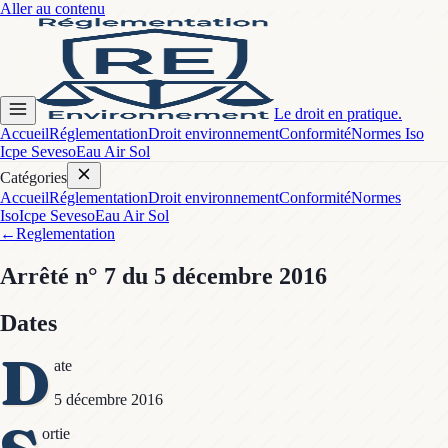
Aller au contenu
Le droit en pratique.
Accueil
Réglementation
Droit environnement
Conformité
Normes Iso
Icpe Seveso
Eau Air Sol
Catégories
Accueil
Réglementation
Droit environnement
Conformité
Normes
Iso
Icpe Seveso
Eau Air Sol
←
Reglementation
Arrêté
n° 7
du 5 décembre 2016
Dates
D
ate
5 décembre 2016
ortie