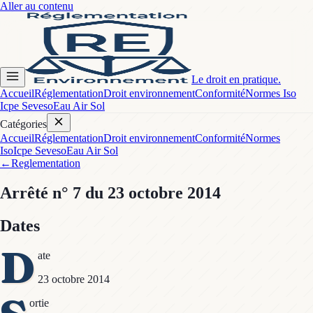
Aller au contenu
Le droit en pratique.
Accueil
Réglementation
Droit environnement
Conformité
Normes Iso
Icpe Seveso
Eau Air Sol
Catégories
Accueil
Réglementation
Droit environnement
Conformité
Normes
Iso
Icpe Seveso
Eau Air Sol
←
Reglementation
Arrêté
n° 7
du 23 octobre 2014
Dates
D
ate
23 octobre 2014
ortie