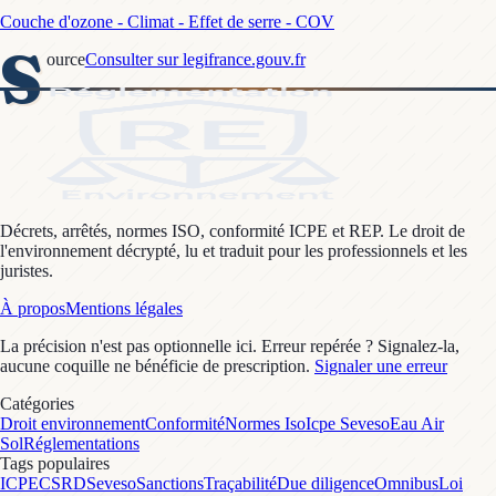
Couche d'ozone - Climat - Effet de serre - COV
S
ource
Consulter sur legifrance.gouv.fr
Décrets, arrêtés, normes ISO, conformité ICPE et REP. Le droit de
l'environnement décrypté, lu et traduit pour les professionnels et les
juristes.
À propos
Mentions légales
La précision n'est pas optionnelle ici. Erreur repérée ? Signalez-la,
aucune coquille ne bénéficie de prescription.
Signaler une erreur
Catégories
Droit environnement
Conformité
Normes Iso
Icpe Seveso
Eau Air
Sol
Réglementations
Tags populaires
ICPE
CSRD
Seveso
Sanctions
Traçabilité
Due diligence
Omnibus
Loi