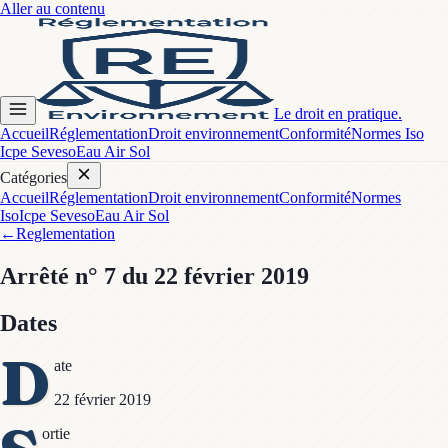
Aller au contenu
Le droit en pratique.
Accueil
Réglementation
Droit environnement
Conformité
Normes Iso
Icpe Seveso
Eau Air Sol
Catégories
Accueil
Réglementation
Droit environnement
Conformité
Normes
Iso
Icpe Seveso
Eau Air Sol
←
Reglementation
Arrêté
n° 7
du 22 février 2019
Dates
D
ate
22 février 2019
ortie