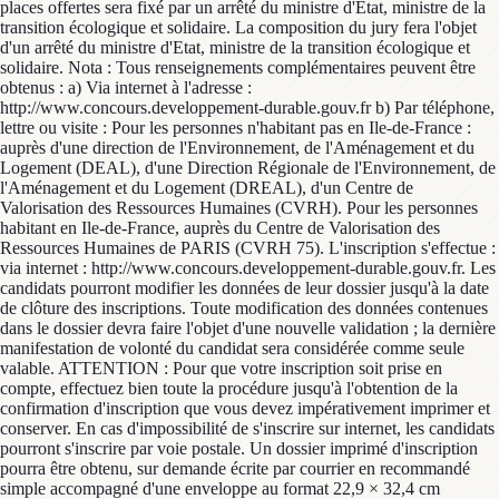
places offertes sera fixé par un arrêté du ministre d'Etat, ministre de la
transition écologique et solidaire. La composition du jury fera l'objet
d'un arrêté du ministre d'Etat, ministre de la transition écologique et
solidaire. Nota : Tous renseignements complémentaires peuvent être
obtenus : a) Via internet à l'adresse :
http://www.concours.developpement-durable.gouv.fr b) Par téléphone,
lettre ou visite : Pour les personnes n'habitant pas en Ile-de-France :
auprès d'une direction de l'Environnement, de l'Aménagement et du
Logement (DEAL), d'une Direction Régionale de l'Environnement, de
l'Aménagement et du Logement (DREAL), d'un Centre de
Valorisation des Ressources Humaines (CVRH). Pour les personnes
habitant en Ile-de-France, auprès du Centre de Valorisation des
Ressources Humaines de PARIS (CVRH 75). L'inscription s'effectue :
via internet : http://www.concours.developpement-durable.gouv.fr. Les
candidats pourront modifier les données de leur dossier jusqu'à la date
de clôture des inscriptions. Toute modification des données contenues
dans le dossier devra faire l'objet d'une nouvelle validation ; la dernière
manifestation de volonté du candidat sera considérée comme seule
valable. ATTENTION : Pour que votre inscription soit prise en
compte, effectuez bien toute la procédure jusqu'à l'obtention de la
confirmation d'inscription que vous devez impérativement imprimer et
conserver. En cas d'impossibilité de s'inscrire sur internet, les candidats
pourront s'inscrire par voie postale. Un dossier imprimé d'inscription
pourra être obtenu, sur demande écrite par courrier en recommandé
simple accompagné d'une enveloppe au format 22,9 × 32,4 cm