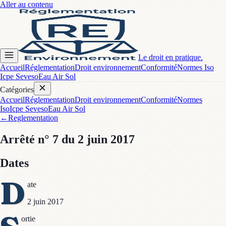
Aller au contenu
Le droit en pratique.
Accueil
Réglementation
Droit environnement
Conformité
Normes Iso
Icpe Seveso
Eau Air Sol
Catégories
Accueil
Réglementation
Droit environnement
Conformité
Normes
Iso
Icpe Seveso
Eau Air Sol
←
Reglementation
Arrêté
n° 7
du 2 juin 2017
Dates
D
ate
2 juin 2017
ortie