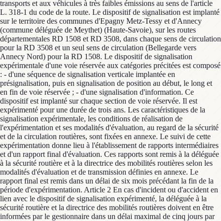
transports et aux véhicules à très faibles émissions au sens de l'article
L. 318-1 du code de la route. Le dispositif de signalisation est implanté
sur le territoire des communes d'Epagny Metz-Tessy et d'Annecy
(commune déléguée de Meythet) (Haute-Savoie), sur les routes
départementales RD 1508 et RD 3508, dans chaque sens de circulation
pour la RD 3508 et un seul sens de circulation (Bellegarde vers
Annecy Nord) pour la RD 1508. Le dispositif de signalisation
expérimentale d'une voie réservée aux catégories précitées est composé
: - d'une séquence de signalisation verticale implantée en
présignalisation, puis en signalisation de position au début, le long et
en fin de voie réservée ; - d'une signalisation d'information. Ce
dispositif est implanté sur chaque section de voie réservée. Il est
expérimenté pour une durée de trois ans. Les caractéristiques de la
signalisation expérimentale, les conditions de réalisation de
l'expérimentation et ses modalités d'évaluation, au regard de la sécurité
et de la circulation routières, sont fixées en annexe. Le suivi de cette
expérimentation donne lieu à l'établissement de rapports intermédiaires
et d'un rapport final d'évaluation. Ces rapports sont remis à la déléguée
à la sécurité routière et à la directrice des mobilités routières selon les
modalités d'évaluation et de transmission définies en annexe. Le
rapport final est remis dans un délai de six mois précédant la fin de la
période d'expérimentation. Article 2 En cas d'incident ou d'accident en
lien avec le dispositif de signalisation expérimenté, la déléguée à la
sécurité routière et la directrice des mobilités routières doivent en être
informées par le gestionnaire dans un délai maximal de cinq jours par