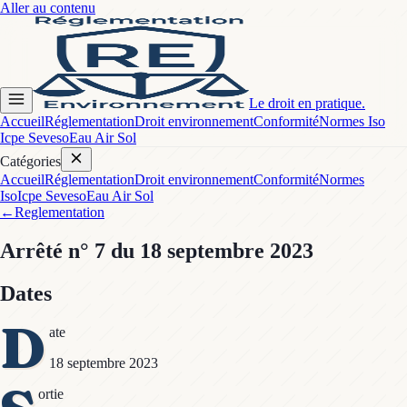
Aller au contenu
Le droit en pratique.
Accueil
Réglementation
Droit environnement
Conformité
Normes Iso
Icpe Seveso
Eau Air Sol
Catégories
Accueil
Réglementation
Droit environnement
Conformité
Normes
Iso
Icpe Seveso
Eau Air Sol
←
Reglementation
Arrêté
n° 7
du 18 septembre 2023
Dates
D
ate
18 septembre 2023
ortie