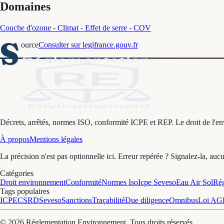
Domaines
Couche d'ozone - Climat - Effet de serre - COV
S
ource
Consulter sur legifrance.gouv.fr
Décrets, arrêtés, normes ISO, conformité ICPE et REP. Le droit de l'envi
À propos
Mentions légales
La précision n'est pas optionnelle ici. Erreur repérée ? Signalez-la, auc
Catégories
Droit environnement
Conformité
Normes Iso
Icpe Seveso
Eau Air Sol
Rég
Tags populaires
ICPE
CSRD
Seveso
Sanctions
Traçabilité
Due diligence
Omnibus
Loi A
©
2026
Réglementation Environnement
. Tous droits réservés.