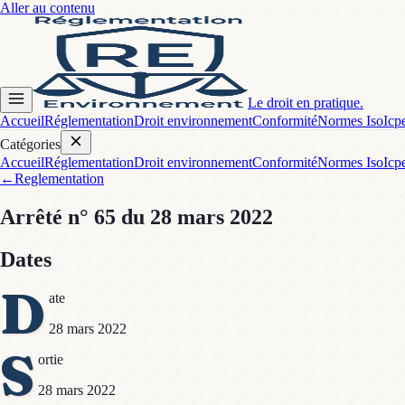
Aller au contenu
Le droit en pratique.
Accueil
Réglementation
Droit environnement
Conformité
Normes Iso
Icp
Catégories
Accueil
Réglementation
Droit environnement
Conformité
Normes Iso
Icp
←
Reglementation
Arrêté
n° 65
du 28 mars 2022
Dates
D
ate
28 mars 2022
S
ortie
28 mars 2022