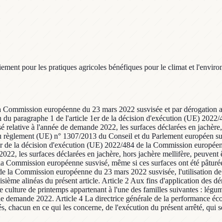
iement pour les pratiques agricoles bénéfiques pour le climat et l'env
la Commission européenne du 23 mars 2022 susvisée et par dérogation au
ion du paragraphe 1 de l'article 1er de la décision d'exécution (UE) 20
isé relative à l'année de demande 2022, les surfaces déclarées en jachèr
 44 du règlement (UE) n° 1307/2013 du Conseil et du Parlement européen s
 1er de la décision d'exécution (UE) 2022/484 de la Commission europée
2022, les surfaces déclarées en jachère, hors jachère mellifère, peuvent
 la Commission européenne susvisé, même si ces surfaces ont été pâturé
4 de la Commission européenne du 23 mars 2022 susvisée, l'utilisation 
isième alinéas du présent article. Article 2 Aux fins d'application des d
ne culture de printemps appartenant à l'une des familles suivantes : lég
e de demande 2022. Article 4 La directrice générale de la performance éc
s, chacun en ce qui les concerne, de l'exécution du présent arrêté, qui s