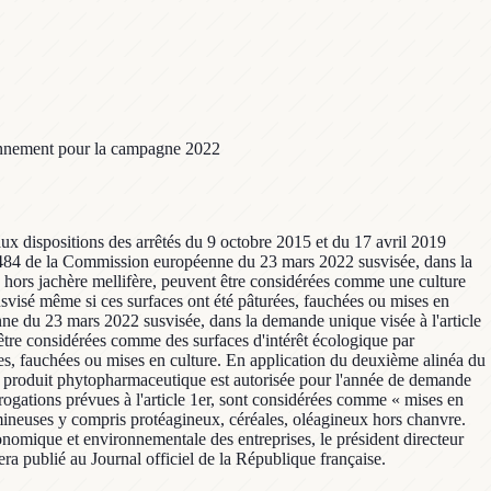
ironnement pour la campagne 2022
x dispositions des arrêtés du 9 octobre 2015 et du 17 avril 2019
22/484 de la Commission européenne du 23 mars 2022 susvisée, dans la
e, hors jachère mellifère, peuvent être considérées comme une culture
usvisé même si ces surfaces ont été pâturées, fauchées ou mises en
nne du 23 mars 2022 susvisée, dans la demande unique visée à l'article
 être considérées comme des surfaces d'intérêt écologique par
es, fauchées ou mises en culture. En application du deuxième alinéa du
de produit phytopharmaceutique est autorisée pour l'année de demande
érogations prévues à l'article 1er, sont considérées comme « mises en
umineuses y compris protéagineux, céréales, oléagineux hors chanvre.
onomique et environnementale des entreprises, le président directeur
era publié au Journal officiel de la République française.