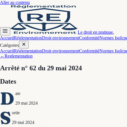
Aller au contenu
Le droit en pratique.
Accueil
Réglementation
Droit environnement
Conformité
Normes Iso
Icp
Catégories
Accueil
Réglementation
Droit environnement
Conformité
Normes Iso
Icp
←
Reglementation
Arrêté
n° 62
du 29 mai 2024
Dates
D
ate
29 mai 2024
S
ortie
29 mai 2024