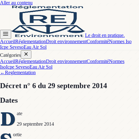
Aller au contenu
Le droit en pratique.
Accueil
Réglementation
Droit environnement
Conformité
Normes Iso
Icpe Seveso
Eau Air Sol
Catégories
Accueil
Réglementation
Droit environnement
Conformité
Normes
Iso
Icpe Seveso
Eau Air Sol
←
Reglementation
Décret
n° 6
du 29 septembre 2014
Dates
D
ate
29 septembre 2014
ortie