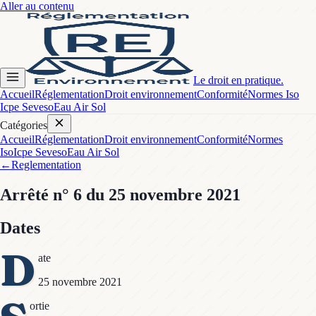
Aller au contenu
Le droit en pratique.
Accueil
Réglementation
Droit environnement
Conformité
Normes Iso
Icpe Seveso
Eau Air Sol
Catégories
Accueil
Réglementation
Droit environnement
Conformité
Normes
Iso
Icpe Seveso
Eau Air Sol
←
Reglementation
Arrêté
n° 6
du 25 novembre 2021
Dates
D
ate
25 novembre 2021
ortie