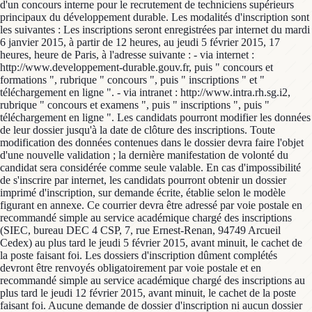
d'un concours interne pour le recrutement de techniciens supérieurs
principaux du développement durable. Les modalités d'inscription sont
les suivantes : Les inscriptions seront enregistrées par internet du mardi
6 janvier 2015, à partir de 12 heures, au jeudi 5 février 2015, 17
heures, heure de Paris, à l'adresse suivante : - via internet :
http://www.developpement-durable.gouv.fr, puis " concours et
formations ", rubrique " concours ", puis " inscriptions " et "
téléchargement en ligne ". - via intranet : http://www.intra.rh.sg.i2,
rubrique " concours et examens ", puis " inscriptions ", puis "
téléchargement en ligne ". Les candidats pourront modifier les données
de leur dossier jusqu'à la date de clôture des inscriptions. Toute
modification des données contenues dans le dossier devra faire l'objet
d'une nouvelle validation ; la dernière manifestation de volonté du
candidat sera considérée comme seule valable. En cas d'impossibilité
de s'inscrire par internet, les candidats pourront obtenir un dossier
imprimé d'inscription, sur demande écrite, établie selon le modèle
figurant en annexe. Ce courrier devra être adressé par voie postale en
recommandé simple au service académique chargé des inscriptions
(SIEC, bureau DEC 4 CSP, 7, rue Ernest-Renan, 94749 Arcueil
Cedex) au plus tard le jeudi 5 février 2015, avant minuit, le cachet de
la poste faisant foi. Les dossiers d'inscription dûment complétés
devront être renvoyés obligatoirement par voie postale et en
recommandé simple au service académique chargé des inscriptions au
plus tard le jeudi 12 février 2015, avant minuit, le cachet de la poste
faisant foi. Aucune demande de dossier d'inscription ni aucun dossier