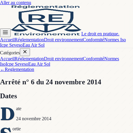
Aller au contenu
Le droit en pratique.
Accueil
Réglementation
Droit environnement
Conformité
Normes Iso
Icpe Seveso
Eau Air Sol
Catégories
Accueil
Réglementation
Droit environnement
Conformité
Normes
Iso
Icpe Seveso
Eau Air Sol
←
Reglementation
Arrêté
n° 6
du 24 novembre 2014
Dates
D
ate
24 novembre 2014
ortie