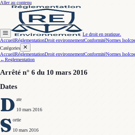
Aller au contenu
Le droit en pratique.
Accueil
Réglementation
Droit environnement
Conformité
Normes Iso
Icp
Catégories
Accueil
Réglementation
Droit environnement
Conformité
Normes Iso
Icp
←
Reglementation
Arrêté
n° 6
du 10 mars 2016
Dates
D
ate
10 mars 2016
S
ortie
10 mars 2016