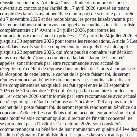
réussite au concours. Article 4 Dans la limite du nombre des postes
ouverts aux concours par l'arrêté du 17 avril 2026 susvisé en tenant
compte des lauréats ayant bénéficié d'un report de scolarité par l'arrêté
du 7 novembre 2025 et des redoublants, les postes laissés vacants par
les renonciations sont pourvus par appel aux candidats inscrits sur liste
complémentaire : 1° Avant le 24 juillet 2026, pour toutes les
renonciations expressément exprimées ; 2° A partir du 24 juillet 2026 et
jusqu'au 30 septembre 2026 pour toutes les renonciations. Article 5 Les
candidats inscrits sur liste complémentaire auxquels il est fait appel
jusqu'au 22 septembre 2026, qui n'ont pas fait connaître leur décision
dans un délai de 7 jours à compter de la date à laquelle ils ont été
appelés, sont informés par lettre recommandée avec accusé de
réception qu'à défaut de réponse dans un délai de 7 jours à compter de
la réception de cette lettre, le cachet de la poste faisant foi, ils seront
réputés renoncer au bénéfice du concours. Les candidats inscrits sur
liste complémentaire auxquels il est fait appel entre le 23 septembre
2026 et le 30 septembre 2026 qui n'ont pas fait connaître leur décision
au 1er octobre 2026 sont informés par lettre recommandée avec accusé
de réception qu'à défaut de réponse au 7 octobre 2026 au plus tard, le
cachet de la poste faisant foi, ils seront réputés renoncer au bénéfice du
concours. Article 6 Les candidats qui ont accepté leur admission et qui,
sans motif valable communiqué au directeur de l'institut concerné, ne
se présentent pas à l'institut le 1er octobre 2026, sont considérés
comme renonçant au bénéfice de leur nomination en qualité d'élève des
instituts régionaux d'administration. Les postes laissés vacants par ces