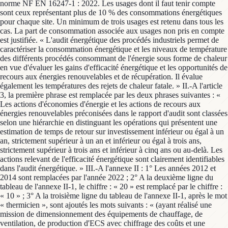
norme NF EN 16247-1 : 2022. Les usages dont il faut tenir compte
sont ceux représentant plus de 10 % des consommations énergétiques
pour chaque site. Un minimum de trois usages est retenu dans tous les
cas. La part de consommation associée aux usages non pris en compte
est justifiée. « L'audit énergétique des procédés industriels permet de
caractériser la consommation énergétique et les niveaux de température
des différents procédés consommant de l'énergie sous forme de chaleur
en vue d'évaluer les gains d'efficacité énergétique et les opportunités de
recours aux énergies renouvelables et de récupération. Il évalue
également les températures des rejets de chaleur fatale. » II.-A l'article
3, la première phrase est remplacée par les deux phrases suivantes : «
Les actions d'économies d'énergie et les actions de recours aux
énergies renouvelables préconisées dans le rapport d'audit sont classées
selon une hiérarchie en distinguant les opérations qui présentent une
estimation de temps de retour sur investissement inférieur ou égal à un
an, strictement supérieur à un an et inférieur ou égal à trois ans,
strictement supérieur à trois ans et inférieur à cinq ans ou au-delà. Les
actions relevant de l'efficacité énergétique sont clairement identifiables
dans l'audit énergétique. » III.-A l'annexe II : 1° Les années 2012 et
2014 sont remplacées par l'année 2022 ; 2° A la deuxième ligne du
tableau de l'annexe II-1, le chiffre : « 20 » est remplacé par le chiffre :
« 10 » ; 3° A la troisième ligne du tableau de l'annexe II-1, après le mot
« thermicien », sont ajoutés les mots suivants : « (ayant réalisé une
mission de dimensionnement des équipements de chauffage, de
ventilation, de production d'ECS avec chiffrage des coûts et une