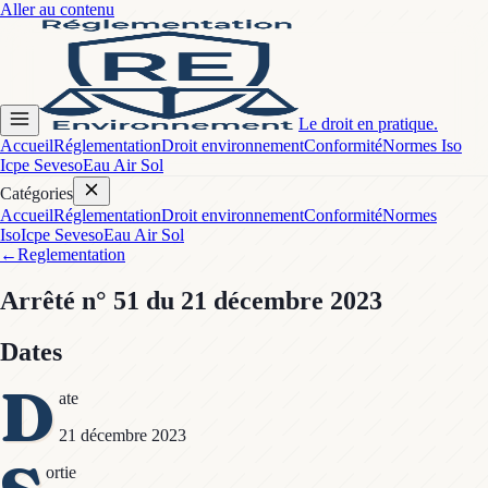
Aller au contenu
Le droit en pratique.
Accueil
Réglementation
Droit environnement
Conformité
Normes Iso
Icpe Seveso
Eau Air Sol
Catégories
Accueil
Réglementation
Droit environnement
Conformité
Normes
Iso
Icpe Seveso
Eau Air Sol
←
Reglementation
Arrêté
n° 51
du 21 décembre 2023
Dates
D
ate
21 décembre 2023
ortie