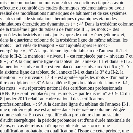
mission comportant au moins une des deux actions ci-après : avoir
effectué ou contrôlé des études thermiques réglementaires ou avoir
réalisé des modélisations numériques de bâtiment et de ses systèmes
via des outils de simulations thermiques dynamiques et/ ou des
simulations énergétiques dynamiques.) » ; 4° Dans la troisième colonne
de la troisième ligne du tableau de l'annexe II-1, les mots : « des
procédés industriels » sont ajoutés après le mot : « énergétique » et,
dans la quatrième colonne de la troisième ligne du même tableau, les
mots : « activités de transport » sont ajoutés après le mot : «
énergétique » ; 5° A la quatrième ligne du tableau de l'annexe II-1 et
dans le II-2, la mention : « niveau I » est remplacée par : « niveaux 7 et
8 » ; 6° A la cinquième ligne du tableau de l'annexe II-1 et dans le II-2,
la mention : « niveau II » est remplacée par : « niveaux 5 et 6 » ; 7° A
la sixième ligne du tableau de l'annexe II-1 et dans le 3° du II-2, la
mention : « de niveaux 1 à 4 » est ajoutée après les mots « d'un autre
titre ou diplôme » ; 8° A la septième ligne du tableau de l'annexe II-1,
les mots : « au répertoire national des certifications professionnels
(RNCP) » sont remplacés par les mots : « par le décret n° 2019-14 du
8 janvier 2019 relatif au cadre national des certifications
professionnelles. » ; 9° A la dernière ligne du tableau de l'annexe II-1,
une quatrième phrase est ajoutée dans la deuxième colonne rédigée
comme suit : « En cas de qualification probatoire d'un prestataire
d'audit énergétique, la période probatoire est d'une durée maximale de
2 ans, en cas de refus ou d'impossibilité de transformer une
qualification probatoire en qualification à l'issue de cette période, une