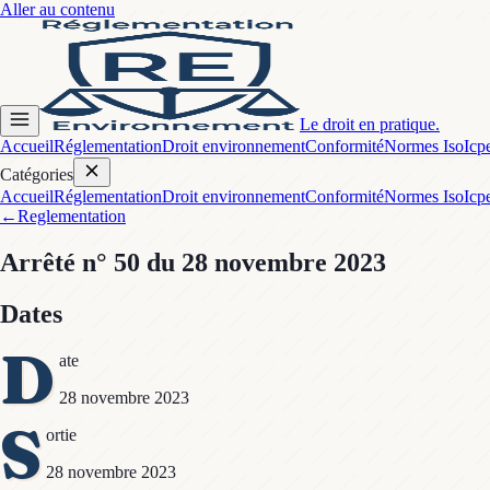
Aller au contenu
Le droit en pratique.
Accueil
Réglementation
Droit environnement
Conformité
Normes Iso
Icp
Catégories
Accueil
Réglementation
Droit environnement
Conformité
Normes Iso
Icp
←
Reglementation
Arrêté
n° 50
du 28 novembre 2023
Dates
D
ate
28 novembre 2023
S
ortie
28 novembre 2023