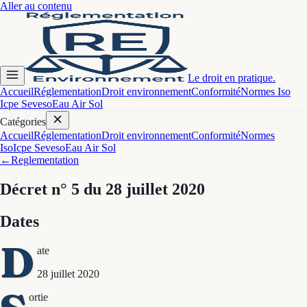
Aller au contenu
Le droit en pratique.
Accueil
Réglementation
Droit environnement
Conformité
Normes Iso
Icpe Seveso
Eau Air Sol
Catégories
Accueil
Réglementation
Droit environnement
Conformité
Normes
Iso
Icpe Seveso
Eau Air Sol
←
Reglementation
Décret
n° 5
du 28 juillet 2020
Dates
D
ate
28 juillet 2020
ortie