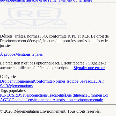
développement durable et de l'aménagement du territoire
→
Décrets, arrêtés, normes ISO, conformité ICPE et REP. Le droit de
l'environnement décrypté, lu et traduit pour les professionnels et les
juristes.
À propos
Mentions légales
La précision n'est pas optionnelle ici. Erreur repérée ? Signalez-la,
aucune coquille ne bénéficie de prescription.
Signaler une erreur
Catégories
Droit environnement
Conformité
Normes Iso
Icpe Seveso
Eau Air
Sol
Réglementations
Tags populaires
ICPE
CSRD
Seveso
Sanctions
Traçabilité
Due diligence
Omnibus
Loi
AGEC
Code de l'environnement
Autorisation environnementale
©
2026
Réglementation Environnement
. Tous droits réservés.