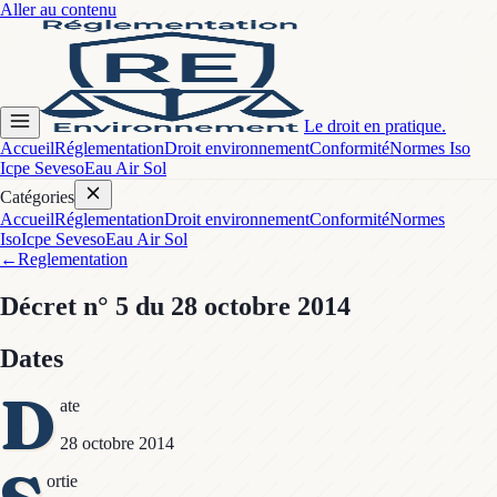
Aller au contenu
Le droit en pratique.
Accueil
Réglementation
Droit environnement
Conformité
Normes Iso
Icpe Seveso
Eau Air Sol
Catégories
Accueil
Réglementation
Droit environnement
Conformité
Normes
Iso
Icpe Seveso
Eau Air Sol
←
Reglementation
Décret
n° 5
du 28 octobre 2014
Dates
D
ate
28 octobre 2014
ortie