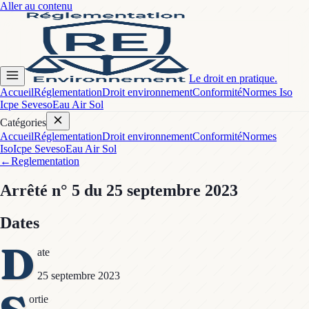
Aller au contenu
Le droit en pratique.
Accueil
Réglementation
Droit environnement
Conformité
Normes Iso
Icpe Seveso
Eau Air Sol
Catégories
Accueil
Réglementation
Droit environnement
Conformité
Normes
Iso
Icpe Seveso
Eau Air Sol
←
Reglementation
Arrêté
n° 5
du 25 septembre 2023
Dates
D
ate
25 septembre 2023
ortie