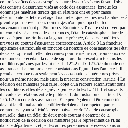
contre les effets des catastrophes naturelles sur les biens faisant l'objet
des contrats d'assurance visés au code des assurances, lorsque les
dommages matériels directs qui en résultent ont eu pour cause
déterminante l'effet de cet agent naturel et que les mesures habituelles à
prendre pour prévenir ces dommages n'ont pu empêcher leur
survenance ou n'ont pu être prises. En outre, si l'assuré est couvert par
un contrat visé au code des assurances, l'état de catastrophe naturelle
constaté peut ouvrir droit à la garantie précitée, dans les conditions
prévues au contrat d'assurance correspondant. Article 3 La franchise
applicable est modulée en fonction du nombre de constatations de l'état
de catastrophe naturelle intervenues pour le même risque au cours des
cinq années précédant la date de signature du présent arrêté dans les
conditions prévues par les articles L. 125-2 et D. 125-5-9 du code des
assurances. Le nombre de ces constatations figure dans l'annexe I. Il
prend en compte non seulement les constatations antérieures prises
pour un même risque, mais aussi la présente constatation. Article 4 La
décision des ministres peut faire l'objet d'un recours administratif dans
les conditions et les délais prévus par les articles L. 411-1 et suivants
du code des relations entre le public et l'administration et l'article D.
125-1-2 du code des assurances. Elle peut également être contestée
devant le tribunal administratif territorialement compétent par les
communes ayant sollicité la reconnaissance de l'état de catastrophe
naturelle, dans un délai de deux mois courant à compter de la
notification de la décision des ministres par le représentant de l'Etat
dans le département, et par les autres personnes intéressées, dans un