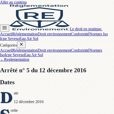
Aller au contenu
Le droit en pratique.
Accueil
Réglementation
Droit environnement
Conformité
Normes Iso
Icpe Seveso
Eau Air Sol
Catégories
Accueil
Réglementation
Droit environnement
Conformité
Normes
Iso
Icpe Seveso
Eau Air Sol
←
Reglementation
Arrêté
n° 5
du 12 décembre 2016
Dates
D
ate
12 décembre 2016
ortie