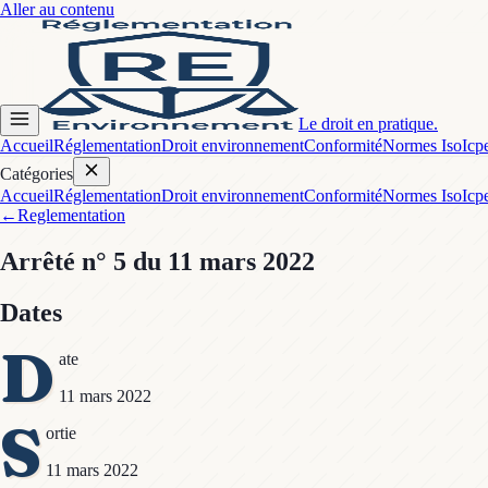
Aller au contenu
Le droit en pratique.
Accueil
Réglementation
Droit environnement
Conformité
Normes Iso
Icp
Catégories
Accueil
Réglementation
Droit environnement
Conformité
Normes Iso
Icp
←
Reglementation
Arrêté
n° 5
du 11 mars 2022
Dates
D
ate
11 mars 2022
S
ortie
11 mars 2022