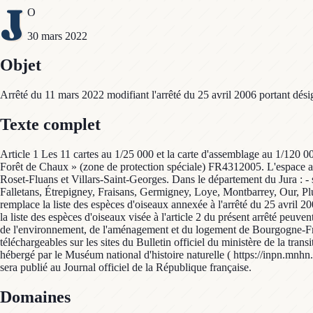
J
O
30 mars 2022
Objet
Arrêté du 11 mars 2022 modifiant l'arrêté du 25 avril 2006 portant dés
Texte complet
Article 1 Les 11 cartes au 1/25 000 et la carte d'assemblage au 1/120 0
Forêt de Chaux » (zone de protection spéciale) FR4312005. L'espace ain
Roset-Fluans et Villars-Saint-Georges. Dans le département du Jura : -
Falletans, Étrepigney, Fraisans, Germigney, Loye, Montbarrey, Our, Plum
remplace la liste des espèces d'oiseaux annexée à l'arrêté du 25 avril 20
la liste des espèces d'oiseaux visée à l'article 2 du présent arrêté peuv
de l'environnement, de l'aménagement et du logement de Bourgogne-Franch
téléchargeables sur les sites du Bulletin officiel du ministère de la tra
hébergé par le Muséum national d'histoire naturelle ( https://inpn.mnhn.f
sera publié au Journal officiel de la République française.
Domaines