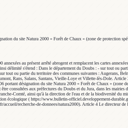
ignation du site Natura 2000 « Forêt de Chaux » (zone de protection spé
00 annexées au présent arrêté abrogent et remplacent les cartes annexées
si délimité s'étend : Dans le département du Doubs : - sur tout ou part
 sur tout ou partie du territoire des communes suivantes : Augerans, B
ont, Rans, Salans, Santans, Vieille-Loye et Villette-lès-Dole. Article 
06 portant désignation du site Natura 2000 « Forêt de Chaux » (zone de pr
ent être consultées aux préfectures du Doubs et du Jura, dans les mairies 
e-Comté, ainsi qu'à la direction de l'eau et de la biodiversité du mini
nsition écologique ( https://www.bulletin-officiel.developpement-durable.g
r/accueil/recherche-de-donnees/natura2000). Article 4 Le directeur de l'e