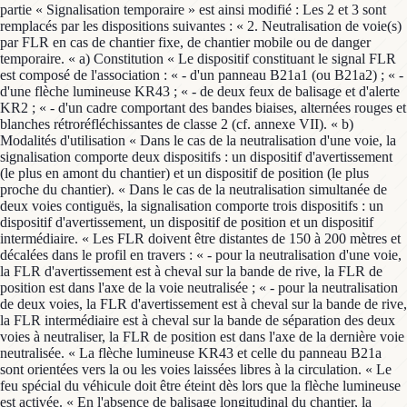
partie « Signalisation temporaire » est ainsi modifié : Les 2 et 3 sont
remplacés par les dispositions suivantes : « 2. Neutralisation de voie(s)
par FLR en cas de chantier fixe, de chantier mobile ou de danger
temporaire. « a) Constitution « Le dispositif constituant le signal FLR
est composé de l'association : « - d'un panneau B21a1 (ou B21a2) ; « -
d'une flèche lumineuse KR43 ; « - de deux feux de balisage et d'alerte
KR2 ; « - d'un cadre comportant des bandes biaises, alternées rouges et
blanches rétroréfléchissantes de classe 2 (cf. annexe VII). « b)
Modalités d'utilisation « Dans le cas de la neutralisation d'une voie, la
signalisation comporte deux dispositifs : un dispositif d'avertissement
(le plus en amont du chantier) et un dispositif de position (le plus
proche du chantier). « Dans le cas de la neutralisation simultanée de
deux voies contiguës, la signalisation comporte trois dispositifs : un
dispositif d'avertissement, un dispositif de position et un dispositif
intermédiaire. « Les FLR doivent être distantes de 150 à 200 mètres et
décalées dans le profil en travers : « - pour la neutralisation d'une voie,
la FLR d'avertissement est à cheval sur la bande de rive, la FLR de
position est dans l'axe de la voie neutralisée ; « - pour la neutralisation
de deux voies, la FLR d'avertissement est à cheval sur la bande de rive,
la FLR intermédiaire est à cheval sur la bande de séparation des deux
voies à neutraliser, la FLR de position est dans l'axe de la dernière voie
neutralisée. « La flèche lumineuse KR43 et celle du panneau B21a
sont orientées vers la ou les voies laissées libres à la circulation. « Le
feu spécial du véhicule doit être éteint dès lors que la flèche lumineuse
est activée. « En l'absence de balisage longitudinal du chantier, la