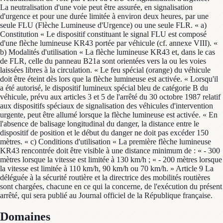
La neutralisation d'une voie peut être assurée, en signalisation
d'urgence et pour une durée limitée à environ deux heures, par une
seule FLU (Flèche Lumineuse d'Urgence) ou une seule FLR. « a)
Constitution « Le dispositif constituant le signal FLU est composé
d'une flèche lumineuse KR43 portée par véhicule (cf. annexe VIII). «
b) Modalités d'utilisation « La flèche lumineuse KR43 et, dans le cas
de FLR, celle du panneau B21a sont orientées vers la ou les voies
laissées libres à la circulation. « Le feu spécial (orange) du véhicule
doit être éteint dès lors que la flèche lumineuse est activée. « Lorsqu'il
a été autorisé, le dispositif lumineux spécial bleu de catégorie B du
véhicule, prévu aux articles 3 et 5 de l'arrêté du 30 octobre 1987 relatif
aux dispositifs spéciaux de signalisation des véhicules d'intervention
urgente, peut être allumé lorsque la flèche lumineuse est activée. « En
l'absence de balisage longitudinal du danger, la distance entre le
dispositif de position et le début du danger ne doit pas excéder 150
mètres. « c) Conditions d'utilisation « La première flèche lumineuse
KR43 rencontrée doit être visible à une distance minimum de : « - 300
mètres lorsque la vitesse est limitée à 130 km/h ; « - 200 mètres lorsque
la vitesse est limitée à 110 km/h, 90 km/h ou 70 km/h. » Article 9 La
déléguée à la sécurité routière et la directrice des mobilités routières
sont chargées, chacune en ce qui la concerne, de l'exécution du présent
arrêté, qui sera publié au Journal officiel de la République française.
Domaines