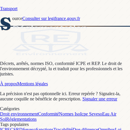
Transport
S
ource
Consulter sur legifrance.gouv.fr
Décrets, arrêtés, normes ISO, conformité ICPE et REP. Le droit de
l'environnement décrypté, lu et traduit pour les professionnels et les
juristes.
À propos
Mentions légales
La précision n'est pas optionnelle ici. Erreur repérée ? Signalez-la,
aucune coquille ne bénéficie de prescription.
Signaler une erreur
Catégories
Droit environnement
Conformité
Normes Iso
Icpe Seveso
Eau Air
Sol
Réglementations
Tags populaires
ICPE
CSRD
Seveso
Sanctions
Traçabilité
Due diligence
Omnibus
Loi