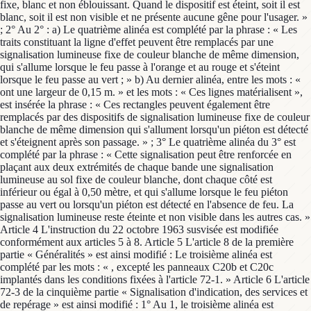
fixe, blanc et non éblouissant. Quand le dispositif est éteint, soit il est
blanc, soit il est non visible et ne présente aucune gêne pour l'usager. »
; 2° Au 2° : a) Le quatrième alinéa est complété par la phrase : « Les
traits constituant la ligne d'effet peuvent être remplacés par une
signalisation lumineuse fixe de couleur blanche de même dimension,
qui s'allume lorsque le feu passe à l'orange et au rouge et s'éteint
lorsque le feu passe au vert ; » b) Au dernier alinéa, entre les mots : «
ont une largeur de 0,15 m. » et les mots : « Ces lignes matérialisent »,
est insérée la phrase : « Ces rectangles peuvent également être
remplacés par des dispositifs de signalisation lumineuse fixe de couleur
blanche de même dimension qui s'allument lorsqu'un piéton est détecté
et s'éteignent après son passage. » ; 3° Le quatrième alinéa du 3° est
complété par la phrase : « Cette signalisation peut être renforcée en
plaçant aux deux extrémités de chaque bande une signalisation
lumineuse au sol fixe de couleur blanche, dont chaque côté est
inférieur ou égal à 0,50 mètre, et qui s'allume lorsque le feu piéton
passe au vert ou lorsqu'un piéton est détecté en l'absence de feu. La
signalisation lumineuse reste éteinte et non visible dans les autres cas. »
Article 4 L'instruction du 22 octobre 1963 susvisée est modifiée
conformément aux articles 5 à 8. Article 5 L'article 8 de la première
partie « Généralités » est ainsi modifié : Le troisième alinéa est
complété par les mots : « , excepté les panneaux C20b et C20c
implantés dans les conditions fixées à l'article 72-1. » Article 6 L'article
72-3 de la cinquième partie « Signalisation d'indication, des services et
de repérage » est ainsi modifié : 1° Au 1, le troisième alinéa est