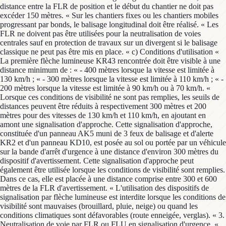
distance entre la FLR de position et le début du chantier ne doit pas
excéder 150 mètres. « Sur les chantiers fixes ou les chantiers mobiles
progressant par bonds, le balisage longitudinal doit être réalisé. « Les
FLR ne doivent pas être utilisées pour la neutralisation de voies
centrales sauf en protection de travaux sur un divergent si le balisage
classique ne peut pas être mis en place. « c) Conditions d'utilisation «
La première flèche lumineuse KR43 rencontrée doit être visible à une
distance minimum de : « - 400 mètres lorsque la vitesse est limitée à
130 km/h ; « - 300 mètres lorsque la vitesse est limitée à 110 km/h ; « -
200 mètres lorsque la vitesse est limitée à 90 km/h ou à 70 km/h. «
Lorsque ces conditions de visibilité ne sont pas remplies, les seuils de
distances peuvent être réduits à respectivement 300 mètres et 200
mètres pour des vitesses de 130 km/h et 110 km/h, en ajoutant en
amont une signalisation d'approche. Cette signalisation d'approche,
constituée d'un panneau AK5 muni de 3 feux de balisage et d'alerte
KR2 et d'un panneau KD10, est posée au sol ou portée par un véhicule
sur la bande d'arrêt d'urgence à une distance d'environ 300 mètres du
dispositif d'avertissement. Cette signalisation d'approche peut
également être utilisée lorsque les conditions de visibilité sont remplies.
Dans ce cas, elle est placée à une distance comprise entre 300 et 600
mètres de la FLR d'avertissement. « L'utilisation des dispositifs de
signalisation par flèche lumineuse est interdite lorsque les conditions de
visibilité sont mauvaises (brouillard, pluie, neige) ou quand les
conditions climatiques sont défavorables (route enneigée, verglas). « 3.
Neutralisation de voie par FLR ou FLU en signalisation d'urgence. «