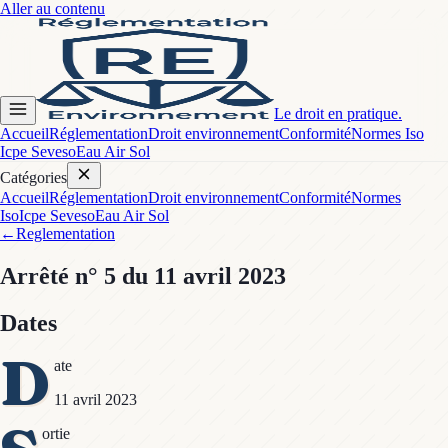
Aller au contenu
Le droit en pratique.
Accueil
Réglementation
Droit environnement
Conformité
Normes Iso
Icpe Seveso
Eau Air Sol
Catégories
Accueil
Réglementation
Droit environnement
Conformité
Normes
Iso
Icpe Seveso
Eau Air Sol
←
Reglementation
Arrêté
n° 5
du 11 avril 2023
Dates
D
ate
11 avril 2023
ortie