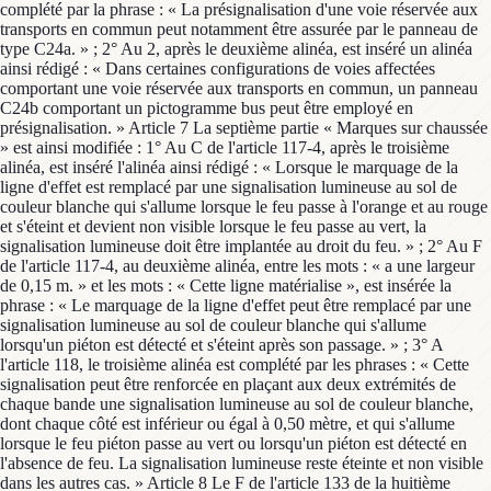
complété par la phrase : « La présignalisation d'une voie réservée aux
transports en commun peut notamment être assurée par le panneau de
type C24a. » ; 2° Au 2, après le deuxième alinéa, est inséré un alinéa
ainsi rédigé : « Dans certaines configurations de voies affectées
comportant une voie réservée aux transports en commun, un panneau
C24b comportant un pictogramme bus peut être employé en
présignalisation. » Article 7 La septième partie « Marques sur chaussée
» est ainsi modifiée : 1° Au C de l'article 117-4, après le troisième
alinéa, est inséré l'alinéa ainsi rédigé : « Lorsque le marquage de la
ligne d'effet est remplacé par une signalisation lumineuse au sol de
couleur blanche qui s'allume lorsque le feu passe à l'orange et au rouge
et s'éteint et devient non visible lorsque le feu passe au vert, la
signalisation lumineuse doit être implantée au droit du feu. » ; 2° Au F
de l'article 117-4, au deuxième alinéa, entre les mots : « a une largeur
de 0,15 m. » et les mots : « Cette ligne matérialise », est insérée la
phrase : « Le marquage de la ligne d'effet peut être remplacé par une
signalisation lumineuse au sol de couleur blanche qui s'allume
lorsqu'un piéton est détecté et s'éteint après son passage. » ; 3° A
l'article 118, le troisième alinéa est complété par les phrases : « Cette
signalisation peut être renforcée en plaçant aux deux extrémités de
chaque bande une signalisation lumineuse au sol de couleur blanche,
dont chaque côté est inférieur ou égal à 0,50 mètre, et qui s'allume
lorsque le feu piéton passe au vert ou lorsqu'un piéton est détecté en
l'absence de feu. La signalisation lumineuse reste éteinte et non visible
dans les autres cas. » Article 8 Le F de l'article 133 de la huitième