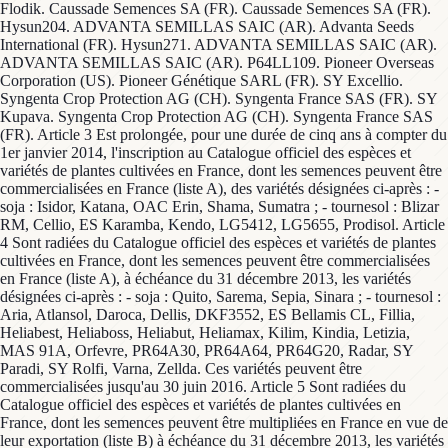
Flodik. Caussade Semences SA (FR). Caussade Semences SA (FR).
Hysun204. ADVANTA SEMILLAS SAIC (AR). Advanta Seeds
International (FR). Hysun271. ADVANTA SEMILLAS SAIC (AR).
ADVANTA SEMILLAS SAIC (AR). P64LL109. Pioneer Overseas
Corporation (US). Pioneer Génétique SARL (FR). SY Excellio.
Syngenta Crop Protection AG (CH). Syngenta France SAS (FR). SY
Kupava. Syngenta Crop Protection AG (CH). Syngenta France SAS
(FR). Article 3 Est prolongée, pour une durée de cinq ans à compter du
1er janvier 2014, l'inscription au Catalogue officiel des espèces et
variétés de plantes cultivées en France, dont les semences peuvent être
commercialisées en France (liste A), des variétés désignées ci-après : -
soja : Isidor, Katana, OAC Erin, Shama, Sumatra ; - tournesol : Blizar
RM, Cellio, ES Karamba, Kendo, LG5412, LG5655, Prodisol. Article
4 Sont radiées du Catalogue officiel des espèces et variétés de plantes
cultivées en France, dont les semences peuvent être commercialisées
en France (liste A), à échéance du 31 décembre 2013, les variétés
désignées ci-après : - soja : Quito, Sarema, Sepia, Sinara ; - tournesol :
Aria, Atlansol, Daroca, Dellis, DKF3552, ES Bellamis CL, Fillia,
Heliabest, Heliaboss, Heliabut, Heliamax, Kilim, Kindia, Letizia,
MAS 91A, Orfevre, PR64A30, PR64A64, PR64G20, Radar, SY
Paradi, SY Rolfi, Varna, Zellda. Ces variétés peuvent être
commercialisées jusqu'au 30 juin 2016. Article 5 Sont radiées du
Catalogue officiel des espèces et variétés de plantes cultivées en
France, dont les semences peuvent être multipliées en France en vue de
leur exportation (liste B) à échéance du 31 décembre 2013, les variétés