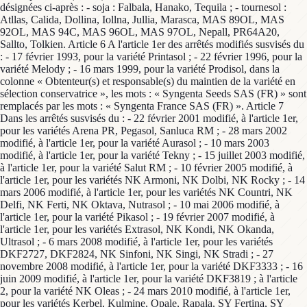
désignées ci-après : - soja : Falbala, Hanako, Tequila ; - tournesol :
Atllas, Calida, Dollina, Iollna, Jullia, Marasca, MAS 89OL, MAS
92OL, MAS 94C, MAS 96OL, MAS 97OL, Nepall, PR64A20,
Sallto, Tolkien. Article 6 A l'article 1er des arrêtés modifiés susvisés du
: - 17 février 1993, pour la variété Printasol ; - 22 février 1996, pour la
variété Melody ; - 16 mars 1999, pour la variété Prodisol, dans la
colonne « Obtenteur(s) et responsable(s) du maintien de la variété en
sélection conservatrice », les mots : « Syngenta Seeds SAS (FR) » sont
remplacés par les mots : « Syngenta France SAS (FR) ». Article 7
Dans les arrêtés susvisés du : - 22 février 2001 modifié, à l'article 1er,
pour les variétés Arena PR, Pegasol, Sanluca RM ; - 28 mars 2002
modifié, à l'article 1er, pour la variété Aurasol ; - 10 mars 2003
modifié, à l'article 1er, pour la variété Tekny ; - 15 juillet 2003 modifié,
à l'article 1er, pour la variété Salut RM ; - 10 février 2005 modifié, à
l'article 1er, pour les variétés NK Armoni, NK Dolbi, NK Rocky ; - 14
mars 2006 modifié, à l'article 1er, pour les variétés NK Countri, NK
Delfi, NK Ferti, NK Oktava, Nutrasol ; - 10 mai 2006 modifié, à
l'article 1er, pour la variété Pikasol ; - 19 février 2007 modifié, à
l'article 1er, pour les variétés Extrasol, NK Kondi, NK Okanda,
Ultrasol ; - 6 mars 2008 modifié, à l'article 1er, pour les variétés
DKF2727, DKF2824, NK Sinfoni, NK Singi, NK Stradi ; - 27
novembre 2008 modifié, à l'article 1er, pour la variété DKF3333 ; - 16
juin 2009 modifié, à l'article 1er, pour la variété DKF3819 ; à l'article
2, pour la variété NK Oleas ; - 24 mars 2010 modifié, à l'article 1er,
pour les variétés Kerbel, Kulmine, Opale, Rapala, SY Fertina, SY