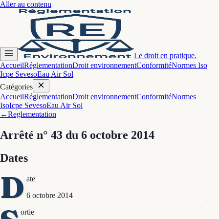
Aller au contenu
Le droit en pratique.
Accueil
Réglementation
Droit environnement
Conformité
Normes Iso
Icpe Seveso
Eau Air Sol
Catégories
Accueil
Réglementation
Droit environnement
Conformité
Normes
Iso
Icpe Seveso
Eau Air Sol
←
Reglementation
Arrêté
n° 43
du 6 octobre 2014
Dates
D
ate
6 octobre 2014
ortie