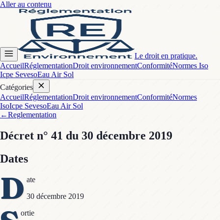
Aller au contenu
Le droit en pratique.
Accueil
Réglementation
Droit environnement
Conformité
Normes Iso
Icpe Seveso
Eau Air Sol
Catégories
Accueil
Réglementation
Droit environnement
Conformité
Normes
Iso
Icpe Seveso
Eau Air Sol
←
Reglementation
Décret
n° 41
du 30 décembre 2019
Dates
D
ate
30 décembre 2019
ortie