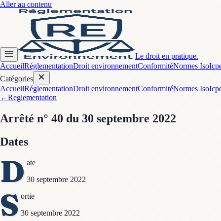
Aller au contenu
Le droit en pratique.
Accueil
Réglementation
Droit environnement
Conformité
Normes Iso
Icp
Catégories
Accueil
Réglementation
Droit environnement
Conformité
Normes Iso
Icp
←
Reglementation
Arrêté
n° 40
du 30 septembre 2022
Dates
D
ate
30 septembre 2022
S
ortie
30 septembre 2022