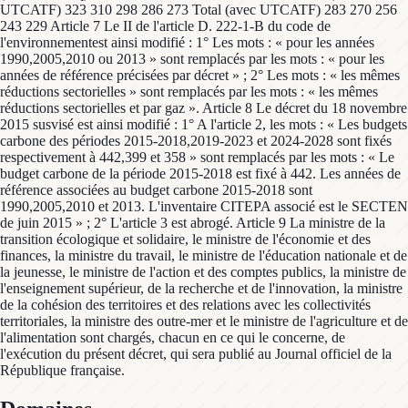
UTCATF) 323 310 298 286 273 Total (avec UTCATF) 283 270 256
243 229 Article 7 Le II de l'article D. 222-1-B du code de
l'environnementest ainsi modifié : 1° Les mots : « pour les années
1990,2005,2010 ou 2013 » sont remplacés par les mots : « pour les
années de référence précisées par décret » ; 2° Les mots : « les mêmes
réductions sectorielles » sont remplacés par les mots : « les mêmes
réductions sectorielles et par gaz ». Article 8 Le décret du 18 novembre
2015 susvisé est ainsi modifié : 1° A l'article 2, les mots : « Les budgets
carbone des périodes 2015-2018,2019-2023 et 2024-2028 sont fixés
respectivement à 442,399 et 358 » sont remplacés par les mots : « Le
budget carbone de la période 2015-2018 est fixé à 442. Les années de
référence associées au budget carbone 2015-2018 sont
1990,2005,2010 et 2013. L'inventaire CITEPA associé est le SECTEN
de juin 2015 » ; 2° L'article 3 est abrogé. Article 9 La ministre de la
transition écologique et solidaire, le ministre de l'économie et des
finances, la ministre du travail, le ministre de l'éducation nationale et de
la jeunesse, le ministre de l'action et des comptes publics, la ministre de
l'enseignement supérieur, de la recherche et de l'innovation, la ministre
de la cohésion des territoires et des relations avec les collectivités
territoriales, la ministre des outre-mer et le ministre de l'agriculture et de
l'alimentation sont chargés, chacun en ce qui le concerne, de
l'exécution du présent décret, qui sera publié au Journal officiel de la
République française.