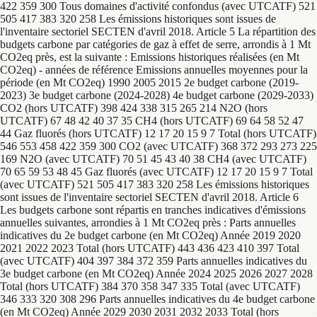
422 359 300 Tous domaines d'activité confondus (avec UTCATF) 521
505 417 383 320 258 Les émissions historiques sont issues de
l'inventaire sectoriel SECTEN d'avril 2018. Article 5 La répartition des
budgets carbone par catégories de gaz à effet de serre, arrondis à 1 Mt
CO2eq près, est la suivante : Emissions historiques réalisées (en Mt
CO2eq) - années de référence Emissions annuelles moyennes pour la
période (en Mt CO2eq) 1990 2005 2015 2e budget carbone (2019-
2023) 3e budget carbone (2024-2028) 4e budget carbone (2029-2033)
CO2 (hors UTCATF) 398 424 338 315 265 214 N2O (hors
UTCATF) 67 48 42 40 37 35 CH4 (hors UTCATF) 69 64 58 52 47
44 Gaz fluorés (hors UTCATF) 12 17 20 15 9 7 Total (hors UTCATF)
546 553 458 422 359 300 CO2 (avec UTCATF) 368 372 293 273 225
169 N2O (avec UTCATF) 70 51 45 43 40 38 CH4 (avec UTCATF)
70 65 59 53 48 45 Gaz fluorés (avec UTCATF) 12 17 20 15 9 7 Total
(avec UTCATF) 521 505 417 383 320 258 Les émissions historiques
sont issues de l'inventaire sectoriel SECTEN d'avril 2018. Article 6
Les budgets carbone sont répartis en tranches indicatives d'émissions
annuelles suivantes, arrondies à 1 Mt CO2eq près : Parts annuelles
indicatives du 2e budget carbone (en Mt CO2eq) Année 2019 2020
2021 2022 2023 Total (hors UTCATF) 443 436 423 410 397 Total
(avec UTCATF) 404 397 384 372 359 Parts annuelles indicatives du
3e budget carbone (en Mt CO2eq) Année 2024 2025 2026 2027 2028
Total (hors UTCATF) 384 370 358 347 335 Total (avec UTCATF)
346 333 320 308 296 Parts annuelles indicatives du 4e budget carbone
(en Mt CO2eq) Année 2029 2030 2031 2032 2033 Total (hors