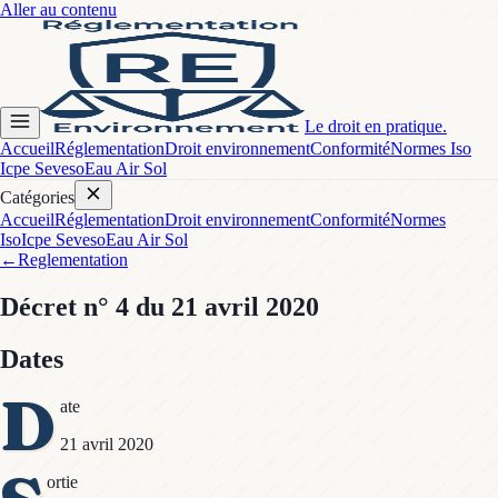
Aller au contenu
Le droit en pratique.
Accueil
Réglementation
Droit environnement
Conformité
Normes Iso
Icpe Seveso
Eau Air Sol
Catégories
Accueil
Réglementation
Droit environnement
Conformité
Normes
Iso
Icpe Seveso
Eau Air Sol
←
Reglementation
Décret
n° 4
du 21 avril 2020
Dates
D
ate
21 avril 2020
ortie