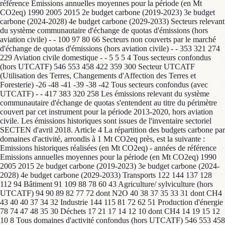
référence Emissions annuelles moyennes pour la période (en Mt
CO2eq) 1990 2005 2015 2e budget carbone (2019-2023) 3e budget
carbone (2024-2028) 4e budget carbone (2029-2033) Secteurs relevant
du système communautaire d'échange de quotas d'émissions (hors
aviation civile) - - 100 97 80 66 Secteurs non couverts par le marché
d'échange de quotas d'émissions (hors aviation civile) - - 353 321 274
229 Aviation civile domestique - - 5 5 5 4 Tous secteurs confondus
(hors UTCATF) 546 553 458 422 359 300 Secteur UTCATF
(Utilisation des Terres, Changements d'Affection des Terres et
Foresterie) -26 -48 -41 -39 -38 -42 Tous secteurs confondus (avec
UTCATF) - - 417 383 320 258 Les émissions relevant du système
communautaire d'échange de quotas s'entendent au titre du périmètre
couvert par cet instrument pour la période 2013-2020, hors aviation
civile. Les émissions historiques sont issues de l'inventaire sectoriel
SECTEN d'avril 2018. Article 4 La répartition des budgets carbone par
domaines d'activité, arrondis à 1 Mt CO2eq près, est la suivante :
Emissions historiques réalisées (en Mt CO2eq) - années de référence
Emissions annuelles moyennes pour la période (en Mt CO2eq) 1990
2005 2015 2e budget carbone (2019-2023) 3e budget carbone (2024-
2028) 4e budget carbone (2029-2033) Transports 122 144 137 128
112 94 Bâtiment 91 109 88 78 60 43 Agriculture/ sylviculture (hors
UTCATF) 94 90 89 82 77 72 dont N2O 40 38 37 35 33 31 dont CH4
43 40 40 37 34 32 Industrie 144 115 81 72 62 51 Production d'énergie
78 74 47 48 35 30 Déchets 17 21 17 14 12 10 dont CH4 14 19 15 12
10 8 Tous domaines d'activité confondus (hors UTCATF) 546 553 458