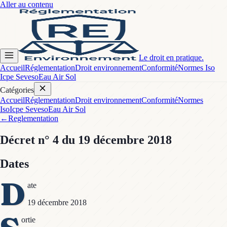
Aller au contenu
Le droit en pratique.
Accueil
Réglementation
Droit environnement
Conformité
Normes Iso
Icpe Seveso
Eau Air Sol
Catégories
Accueil
Réglementation
Droit environnement
Conformité
Normes
Iso
Icpe Seveso
Eau Air Sol
←
Reglementation
Décret
n° 4
du 19 décembre 2018
Dates
D
ate
19 décembre 2018
ortie