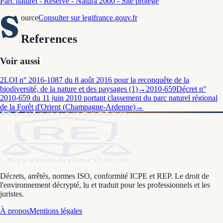
Parc naturel - Réserve - Natura 2000 - Site protégé
S
ource
Consulter sur legifrance.gouv.fr
References
Voir aussi
2
LOI n° 2016-1087 du 8 août 2016 pour la reconquête de la
biodiversité, de la nature et des paysages (1)
→
2010-659
Décret n°
2010-659 du 11 juin 2010 portant classement du parc naturel régional
de la Forêt d'Orient (Champagne-Ardenne)
→
Décrets, arrêtés, normes ISO, conformité ICPE et REP. Le droit de
l'environnement décrypté, lu et traduit pour les professionnels et les
juristes.
À propos
Mentions légales