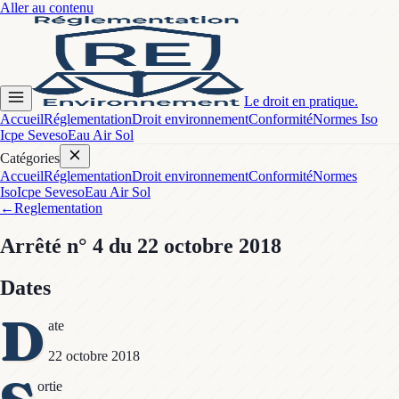
Aller au contenu
Le droit en pratique.
Accueil
Réglementation
Droit environnement
Conformité
Normes Iso
Icpe Seveso
Eau Air Sol
Catégories
Accueil
Réglementation
Droit environnement
Conformité
Normes
Iso
Icpe Seveso
Eau Air Sol
←
Reglementation
Arrêté
n° 4
du 22 octobre 2018
Dates
D
ate
22 octobre 2018
ortie