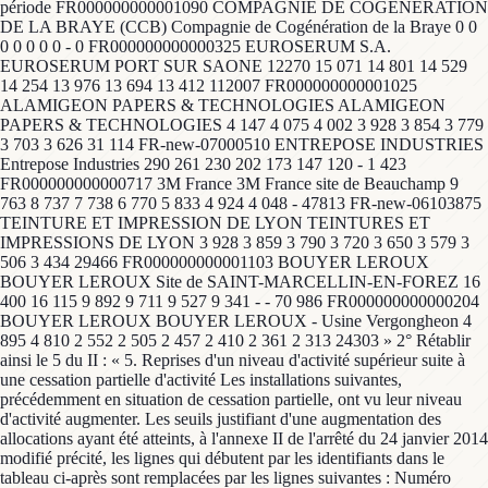
période FR000000000001090 COMPAGNIE DE COGENERATION
DE LA BRAYE (CCB) Compagnie de Cogénération de la Braye 0 0
0 0 0 0 0 - 0 FR000000000000325 EUROSERUM S.A.
EUROSERUM PORT SUR SAONE 12270 15 071 14 801 14 529
14 254 13 976 13 694 13 412 112007 FR000000000001025
ALAMIGEON PAPERS & TECHNOLOGIES ALAMIGEON
PAPERS & TECHNOLOGIES 4 147 4 075 4 002 3 928 3 854 3 779
3 703 3 626 31 114 FR-new-07000510 ENTREPOSE INDUSTRIES
Entrepose Industries 290 261 230 202 173 147 120 - 1 423
FR000000000000717 3M France 3M France site de Beauchamp 9
763 8 737 7 738 6 770 5 833 4 924 4 048 - 47813 FR-new-06103875
TEINTURE ET IMPRESSION DE LYON TEINTURES ET
IMPRESSIONS DE LYON 3 928 3 859 3 790 3 720 3 650 3 579 3
506 3 434 29466 FR000000000001103 BOUYER LEROUX
BOUYER LEROUX Site de SAINT-MARCELLIN-EN-FOREZ 16
400 16 115 9 892 9 711 9 527 9 341 - - 70 986 FR000000000000204
BOUYER LEROUX BOUYER LEROUX - Usine Vergongheon 4
895 4 810 2 552 2 505 2 457 2 410 2 361 2 313 24303 » 2° Rétablir
ainsi le 5 du II : « 5. Reprises d'un niveau d'activité supérieur suite à
une cessation partielle d'activité Les installations suivantes,
précédemment en situation de cessation partielle, ont vu leur niveau
d'activité augmenter. Les seuils justifiant d'une augmentation des
allocations ayant été atteints, à l'annexe II de l'arrêté du 24 janvier 2014
modifié précité, les lignes qui débutent par les identifiants dans le
tableau ci-après sont remplacées par les lignes suivantes : Numéro