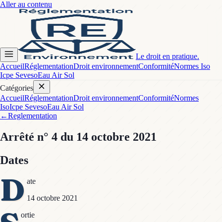
Aller au contenu
Le droit en pratique.
Accueil
Réglementation
Droit environnement
Conformité
Normes Iso
Icpe Seveso
Eau Air Sol
Catégories
Accueil
Réglementation
Droit environnement
Conformité
Normes
Iso
Icpe Seveso
Eau Air Sol
←
Reglementation
Arrêté
n° 4
du 14 octobre 2021
Dates
D
ate
14 octobre 2021
ortie