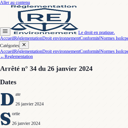
Aller au contenu
Le droit en pratique.
Accueil
Réglementation
Droit environnement
Conformité
Normes Iso
Icp
Catégories
Accueil
Réglementation
Droit environnement
Conformité
Normes Iso
Icp
←
Reglementation
Arrêté
n° 34
du 26 janvier 2024
Dates
D
ate
26 janvier 2024
S
ortie
26 janvier 2024