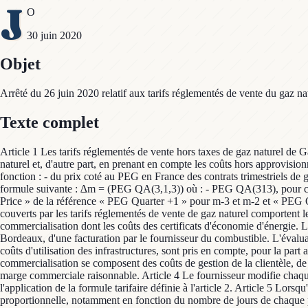
J
O
30 juin 2020
Objet
Arrêté du 26 juin 2020 relatif aux tarifs réglementés de vente du gaz 
Texte complet
Article 1 Les tarifs réglementés de vente hors taxes de gaz naturel de G
naturel et, d'autre part, en prenant en compte les coûts hors approvisio
fonction : - du prix coté au PEG en France des contrats trimestriels de 
formule suivante : ∆m = (PEG QA(3,1,3)) où : - PEG QA(313), pour chaq
Price » de la référence « PEG Quarter +1 » pour m-3 et m-2 et « PEG
couverts par les tarifs réglementés de vente de gaz naturel comportent les 
commercialisation dont les coûts des certificats d'économie d'énergie. Le
Bordeaux, d'une facturation par le fournisseur du combustible. L'évaluat
coûts d'utilisation des infrastructures, sont pris en compte, pour la part
commercialisation se composent des coûts de gestion de la clientèle, de 
marge commerciale raisonnable. Article 4 Le fournisseur modifie chaque t
l'application de la formule tarifaire définie à l'article 2. Article 5 
proportionnelle, notamment en fonction du nombre de jours de chaque pér