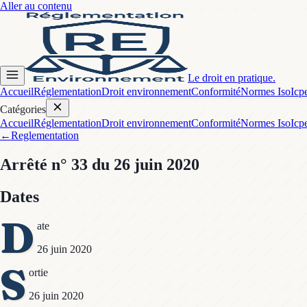
Aller au contenu
Le droit en pratique.
Accueil
Réglementation
Droit environnement
Conformité
Normes Iso
Icp
Catégories
Accueil
Réglementation
Droit environnement
Conformité
Normes Iso
Icp
←
Reglementation
Arrêté
n° 33
du 26 juin 2020
Dates
D
ate
26 juin 2020
S
ortie
26 juin 2020