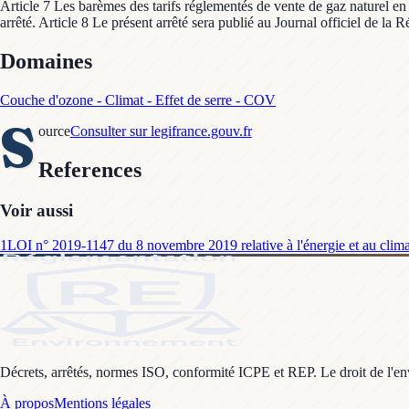
Article 7 Les barèmes des tarifs réglementés de vente de gaz naturel en
arrêté. Article 8 Le présent arrêté sera publié au Journal officiel de la 
Domaines
Couche d'ozone - Climat - Effet de serre - COV
S
ource
Consulter sur legifrance.gouv.fr
References
Voir aussi
1
LOI n° 2019-1147 du 8 novembre 2019 relative à l'énergie et au clima
Décrets, arrêtés, normes ISO, conformité ICPE et REP. Le droit de l'envi
À propos
Mentions légales