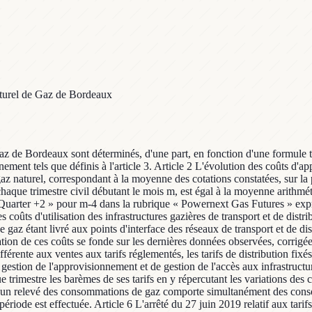
naturel de Gaz de Bordeaux
az de Bordeaux sont déterminés, d'une part, en fonction d'une formule ta
nnement tels que définis à l'article 3. Article 2 L'évolution des coûts d
gaz naturel, correspondant à la moyenne des cotations constatées, sur la 
ue trimestre civil débutant le mois m, est égal à la moyenne arithméti
 Quarter +2 » pour m-4 dans la rubrique « Powernext Gas Futures » e
coûts d'utilisation des infrastructures gazières de transport et de distrib
 gaz étant livré aux points d'interface des réseaux de transport et de dis
ion de ces coûts se fonde sur les dernières données observées, corrigées
 afférente aux ventes aux tarifs réglementés, les tarifs de distribution fi
gestion de l'approvisionnement et de gestion de l'accès aux infrastructur
rimestre les barèmes de ses tarifs en y répercutant les variations des co
Lorsqu'un relevé des consommations de gaz comporte simultanément des co
iode est effectuée. Article 6 L'arrêté du 27 juin 2019 relatif aux tari