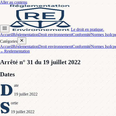
Aller au contenu
Le droit en pratique.
Accueil
Réglementation
Droit environnement
Conformité
Normes Iso
Icp
Catégories
Accueil
Réglementation
Droit environnement
Conformité
Normes Iso
Icp
←
Reglementation
Arrêté
n° 31
du 19 juillet 2022
Dates
D
ate
19 juillet 2022
S
ortie
19 juillet 2022