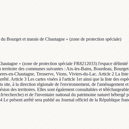
c du Bourget et marais de Chautagne » (zone de protection spéciale)
Chautagne » (zone de protection spéciale FR8212033) l'espace délimité s
e du territoire des communes suivantes : Aix-les-Bains, Bourdeau, Bour
eres-en-Chautagne, Tresserve, Vions, Viviers-du-Lac. Article 2 La liste 
. Article 3 Les cartes visées à l'article 1er ainsi que la liste des espèc
u site, à la direction régionale de l'environnement, de l'aménagement e
ésion des territoires. Elles sont également consultables et téléchargeables
/recherche) et de l'inventaire national du patrimoine naturel hébergé pa
 Le présent arrêté sera publié au Journal officiel de la République fran