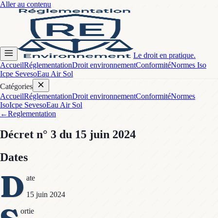
Aller au contenu
Le droit en pratique.
Accueil
Réglementation
Droit environnement
Conformité
Normes Iso
Icpe Seveso
Eau Air Sol
Catégories
Accueil
Réglementation
Droit environnement
Conformité
Normes
Iso
Icpe Seveso
Eau Air Sol
←
Reglementation
Décret
n° 3
du 15 juin 2024
Dates
D
ate
15 juin 2024
ortie