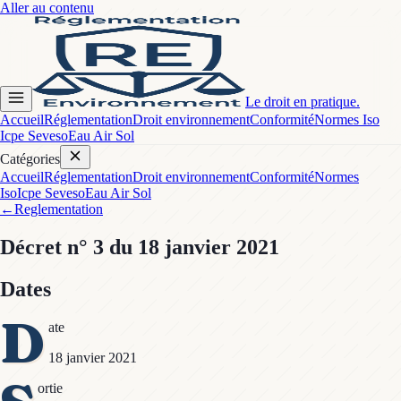
Aller au contenu
Le droit en pratique.
Accueil
Réglementation
Droit environnement
Conformité
Normes Iso
Icpe Seveso
Eau Air Sol
Catégories
Accueil
Réglementation
Droit environnement
Conformité
Normes
Iso
Icpe Seveso
Eau Air Sol
←
Reglementation
Décret
n° 3
du 18 janvier 2021
Dates
D
ate
18 janvier 2021
ortie