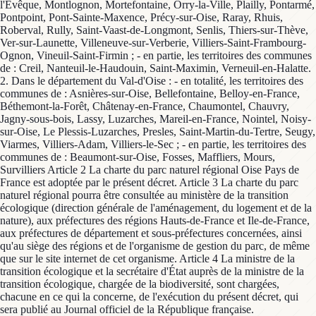
l'Evêque, Montlognon, Mortefontaine, Orry-la-Ville, Plailly, Pontarmé,
Pontpoint, Pont-Sainte-Maxence, Précy-sur-Oise, Raray, Rhuis,
Roberval, Rully, Saint-Vaast-de-Longmont, Senlis, Thiers-sur-Thève,
Ver-sur-Launette, Villeneuve-sur-Verberie, Villiers-Saint-Frambourg-
Ognon, Vineuil-Saint-Firmin ; - en partie, les territoires des communes
de : Creil, Nanteuil-le-Haudouin, Saint-Maximin, Verneuil-en-Halatte.
2. Dans le département du Val-d'Oise : - en totalité, les territoires des
communes de : Asnières-sur-Oise, Bellefontaine, Belloy-en-France,
Béthemont-la-Forêt, Châtenay-en-France, Chaumontel, Chauvry,
Jagny-sous-bois, Lassy, Luzarches, Mareil-en-France, Nointel, Noisy-
sur-Oise, Le Plessis-Luzarches, Presles, Saint-Martin-du-Tertre, Seugy,
Viarmes, Villiers-Adam, Villiers-le-Sec ; - en partie, les territoires des
communes de : Beaumont-sur-Oise, Fosses, Maffliers, Mours,
Survilliers Article 2 La charte du parc naturel régional Oise Pays de
France est adoptée par le présent décret. Article 3 La charte du parc
naturel régional pourra être consultée au ministère de la transition
écologique (direction générale de l'aménagement, du logement et de la
nature), aux préfectures des régions Hauts-de-France et Ile-de-France,
aux préfectures de département et sous-préfectures concernées, ainsi
qu'au siège des régions et de l'organisme de gestion du parc, de même
que sur le site internet de cet organisme. Article 4 La ministre de la
transition écologique et la secrétaire d'État auprès de la ministre de la
transition écologique, chargée de la biodiversité, sont chargées,
chacune en ce qui la concerne, de l'exécution du présent décret, qui
sera publié au Journal officiel de la République française.