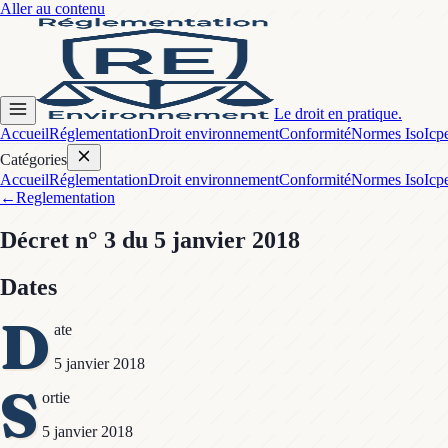
Aller au contenu
Le droit en pratique.
Accueil
Réglementation
Droit environnement
Conformité
Normes Iso
Icp
Catégories
Accueil
Réglementation
Droit environnement
Conformité
Normes Iso
Icp
←
Reglementation
Décret
n° 3
du 5 janvier 2018
Dates
D
ate
5 janvier 2018
S
ortie
5 janvier 2018