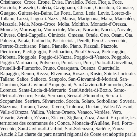
Cristinacce, Croce, Erone, Evisa, Favalello, Felce, Ficaja, Foce,
Forciolo, Frasseto, Galéria, Gavignano, Ghisoni, Giocatojo, Granace,
Guagno, Guitera-les-Bains, La Porta, Lano, Letia, Levie, Loreto-di-
Tallano, Lozzi, Lugo-di-Nazza, Manso, Marignana, Matra, Mausoléo,
Mazzola, Mela, Moca-Croce, Moïta, Moltifao, Monacia-d'Orezza,
Moncale, Morosaglia, Muracciole, Murzo, Nocario, Noceta, Novale,
Olivese, Olmi-Cappella, Olmiccia, Omessa, Ortale, Orto, Osani, Ota,
Palneca, Parata, Partinello, Pastricciola, Perelli, Pero-Casevecchie,
Petreto-Bicchisano, Piana, Pianello, Piano, Piazzali, Piazzole,
Piedicroce, Piedigriggio, Piedipartino, Pie-d'Orezza, Pietricaggio,
Piobetta, Pioggiola, Poggio-di-Nazza, Poggio-di-Venaco, Poggiolo,
Poggio-Marinaccio, Polveroso, Popolasca, Porri, Prato-di-Giovellina,
Prunelli-di-Fiumorbo, Pruno, Quasquara, Quenza, Quercitello,
Rapaggio, Renno, Rezza, Riventosa, Rosazia, Rusio, Sainte-Lucie-de-
Tallano, Salice, Saliceto, Sampolo, San-Giovanni-di-Moriani, San-
Damiano, San-Gavino-d'Ampugnani, San-Gavino-di-Fiumorbo, San-
Lorenzo, Santa-Lucia-di-Mercurio, Sant'Andréa-di-Bozio, Santo-
Pietro-di-Venaco, Scata, Sermano, Serra-di-Fiumorbo, Serra-di-
Scopamène, Serriera, Silvareccio, Soccia, Solaro, Sorbollano, Soveria,
Stazzona, Tarrano, Tasso, Tavera, Tralonca, Ucciani, Valle-d'Alesani,
Valle-d'Orezza, Vallica, Velone-Orneto, Venaco, Verdèse, Vero,
Vivario, Zérubia, Zévaco, Zicavo, Zigliara, Zoza, Zuani. En partie, les
territoires des communes de : Conca, Monacia-d'Aullène, Peri, Porto-
Vecchio, San-Gavino-di-Carbini, Sari-Solenzara, Sartène, Zonza.
Article 2 La charte du parc naturel régional de Corse est adoptée par le