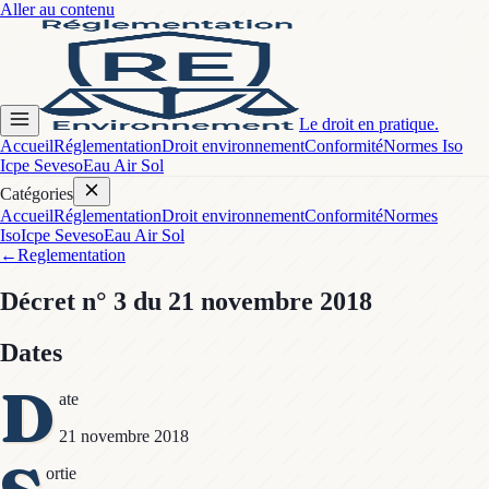
Aller au contenu
Le droit en pratique.
Accueil
Réglementation
Droit environnement
Conformité
Normes Iso
Icpe Seveso
Eau Air Sol
Catégories
Accueil
Réglementation
Droit environnement
Conformité
Normes
Iso
Icpe Seveso
Eau Air Sol
←
Reglementation
Décret
n° 3
du 21 novembre 2018
Dates
D
ate
21 novembre 2018
ortie