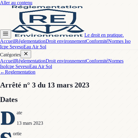
Aller au contenu
Le droit en pratique.
Accueil
Réglementation
Droit environnement
Conformité
Normes Iso
Icpe Seveso
Eau Air Sol
Catégories
Accueil
Réglementation
Droit environnement
Conformité
Normes
Iso
Icpe Seveso
Eau Air Sol
←
Reglementation
Arrêté
n° 3
du 13 mars 2023
Dates
D
ate
13 mars 2023
ortie