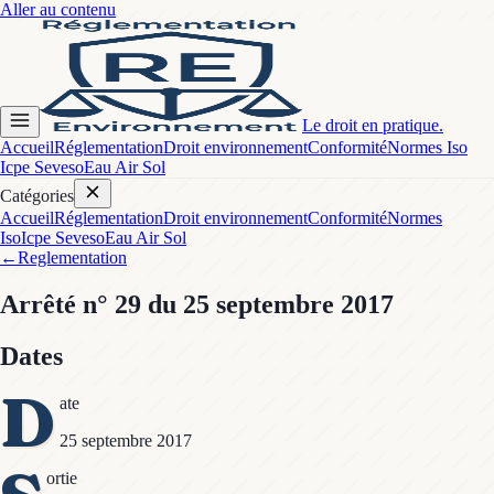
Aller au contenu
Le droit en pratique.
Accueil
Réglementation
Droit environnement
Conformité
Normes Iso
Icpe Seveso
Eau Air Sol
Catégories
Accueil
Réglementation
Droit environnement
Conformité
Normes
Iso
Icpe Seveso
Eau Air Sol
←
Reglementation
Arrêté
n° 29
du 25 septembre 2017
Dates
D
ate
25 septembre 2017
ortie