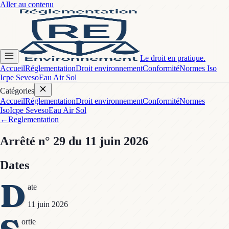
Aller au contenu
Le droit en pratique.
Accueil
Réglementation
Droit environnement
Conformité
Normes Iso
Icpe Seveso
Eau Air Sol
Catégories
Accueil
Réglementation
Droit environnement
Conformité
Normes
Iso
Icpe Seveso
Eau Air Sol
←
Reglementation
Arrêté
n° 29
du 11 juin 2026
Dates
D
ate
11 juin 2026
ortie