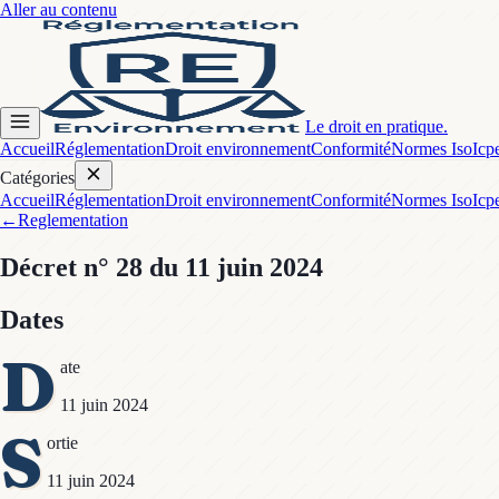
Aller au contenu
Le droit en pratique.
Accueil
Réglementation
Droit environnement
Conformité
Normes Iso
Icp
Catégories
Accueil
Réglementation
Droit environnement
Conformité
Normes Iso
Icp
←
Reglementation
Décret
n° 28
du 11 juin 2024
Dates
D
ate
11 juin 2024
S
ortie
11 juin 2024