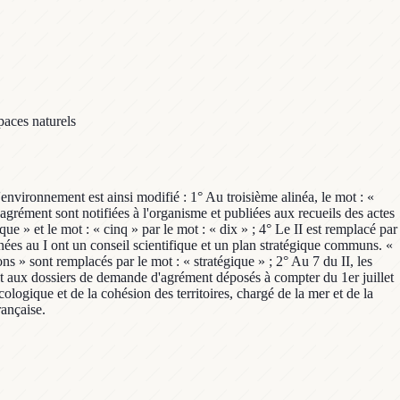
paces naturels
environnement est ainsi modifié : 1° Au troisième alinéa, le mot : «
d'agrément sont notifiées à l'organisme et publiées aux recueils des actes
que » et le mot : « cinq » par le mot : « dix » ; 4° Le II est remplacé par
nnées au I ont un conseil scientifique et un plan stratégique communs. «
ns » sont remplacés par le mot : « stratégique » ; 2° Au 7 du II, les
ent aux dossiers de demande d'agrément déposés à compter du 1er juillet
écologique et de la cohésion des territoires, chargé de la mer et de la
rançaise.