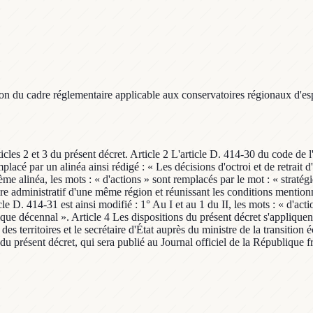
ion du cadre réglementaire applicable aux conservatoires régionaux d'es
es 2 et 3 du présent décret. Article 2 L'article D. 414-30 du code de l'
placé par un alinéa ainsi rédigé : « Les décisions d'octroi et de retrait 
ème alinéa, les mots : « d'actions » sont remplacés par le mot : « stratégi
toire administratif d'une même région et réunissant les conditions mentio
 D. 414-31 est ainsi modifié : 1° Au I et au 1 du II, les mots : « d'actio
gique décennal ». Article 4 Les dispositions du présent décret s'appliqu
es territoires et le secrétaire d'État auprès du ministre de la transition 
du présent décret, qui sera publié au Journal officiel de la République f