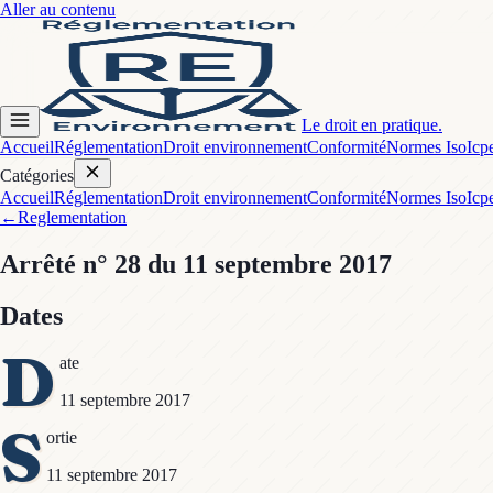
Aller au contenu
Le droit en pratique.
Accueil
Réglementation
Droit environnement
Conformité
Normes Iso
Icp
Catégories
Accueil
Réglementation
Droit environnement
Conformité
Normes Iso
Icp
←
Reglementation
Arrêté
n° 28
du 11 septembre 2017
Dates
D
ate
11 septembre 2017
S
ortie
11 septembre 2017