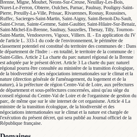
Brenne, Migne, Mouhet, Neons-Sur-Creuse, Neuillay-Les-Bois,
Nuret-Le-Ferron, Obterre, Oulches, Parnac, Paulnay, Pouligny-Saint-
Pierre, Preuilly-La-Ville, Prissac, Rivarennes, Rosnay, Roussines,
Ruffec, Sacierges-Saint-Martin, Saint-Aigny, Saint-Benoit-Du-Sault,
Saint-Civran, Sainte-Gemme, Saint-Gaultier, Saint-Hilaire-Sur-Benaiz,
Saint-Michel-En-Brenne, Saulnay, Sauzelles, Thenay, Tilly, Tournon-
Saint-Martin, Vendoeuvres, Vigoux, Villiers. II. - En application du IV
de l'article L. 333-1 du code de l'environnement, le périmètre de
classement potentiel est constitué du territoire des communes de : Dans
le département de l'Indre : - en totalité, le territoire de la commune de :
Saint-Gilles. Article 2 La charte du parc naturel régional de la Brenne
est adoptée par le présent décret. Article 3 La charte du parc naturel
régional pourra être consultée au ministère de la transition écologique,
de la biodiversité et des négociations internationales sur le climat et la
nature (direction générale de l'aménagement, du logement et de la
nature), à la préfecture de région Centre-Val de Loire, aux préfectures
de département et sous-préfectures concernées, ainsi qu'au siège du
conseil régional du Centre-Val de Loire et de l'organisme de gestion du
parc, de même que sur le site internet de cet organisme. Article 4 La
ministre de la transition écologique, de la biodiversité et des
négociations internationales sur le climat et la nature est chargée de
l'exécution du présent décret, qui sera publié au Journal officiel de la
République française.
Domaines