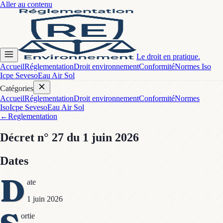
Aller au contenu
Le droit en pratique.
Accueil
Réglementation
Droit environnement
Conformité
Normes Iso
Icpe Seveso
Eau Air Sol
Catégories
Accueil
Réglementation
Droit environnement
Conformité
Normes
Iso
Icpe Seveso
Eau Air Sol
←
Reglementation
Décret
n° 27
du 1 juin 2026
Dates
D
ate
1 juin 2026
ortie