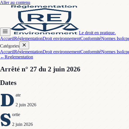
Aller au contenu
Le droit en pratique.
Accueil
Réglementation
Droit environnement
Conformité
Normes Iso
Icp
Catégories
Accueil
Réglementation
Droit environnement
Conformité
Normes Iso
Icp
←
Reglementation
Arrêté
n° 27
du 2 juin 2026
Dates
D
ate
2 juin 2026
S
ortie
2 juin 2026