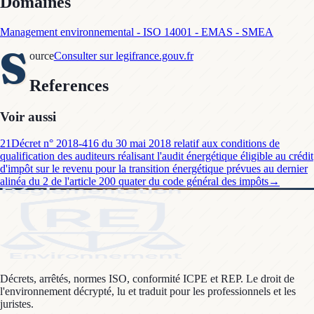
Domaines
Management environnemental - ISO 14001 - EMAS - SMEA
S
ource
Consulter sur legifrance.gouv.fr
References
Voir aussi
21
Décret n° 2018-416 du 30 mai 2018 relatif aux conditions de
qualification des auditeurs réalisant l'audit énergétique éligible au crédit
d'impôt sur le revenu pour la transition énergétique prévues au dernier
alinéa du 2 de l'article 200 quater du code général des impôts
→
Décrets, arrêtés, normes ISO, conformité ICPE et REP. Le droit de
l'environnement décrypté, lu et traduit pour les professionnels et les
juristes.