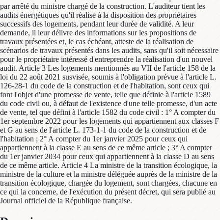
par arrêté du ministre chargé de la construction. L'auditeur tient les
audits énergétiques qu'il réalise à la disposition des propriétaires
successifs des logements, pendant leur durée de validité. A leur
demande, il leur délivre des informations sur les propositions de
travaux présentées et, le cas échéant, atteste de la réalisation de
scénarios de travaux présentés dans les audits, sans qu'il soit nécessaire
pour le propriétaire intéressé d'entreprendre la réalisation d'un nouvel
audit. Article 3 Les logements mentionnés au VII de l'article 158 de la
loi du 22 août 2021 susvisée, soumis à l'obligation prévue à l'article L.
126-28-1 du code de la construction et de l'habitation, sont ceux qui
font l'objet d'une promesse de vente, telle que définie à l'article 1589
du code civil ou, à défaut de l'existence d'une telle promesse, d'un acte
de vente, tel que défini à l'article 1582 du code civil : 1° A compter du
1er septembre 2022 pour les logements qui appartiennent aux classes F
et G au sens de l'article L. 173-1-1 du code de la construction et de
l'habitation ; 2° A compter du 1er janvier 2025 pour ceux qui
appartiennent à la classe E au sens de ce même article ; 3° A compter
du 1er janvier 2034 pour ceux qui appartiennent à la classe D au sens
de ce même article. Article 4 La ministre de la transition écologique, la
ministre de la culture et la ministre déléguée auprès de la ministre de la
transition écologique, chargée du logement, sont chargées, chacune en
ce qui la concerne, de l'exécution du présent décret, qui sera publié au
Journal officiel de la République française.