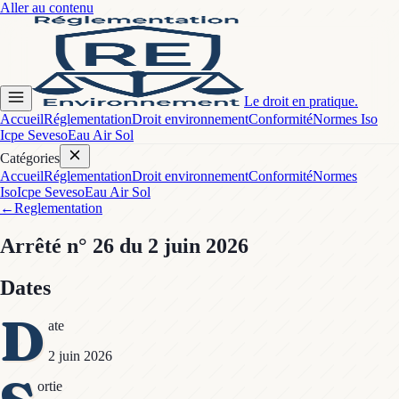
Aller au contenu
Le droit en pratique.
Accueil
Réglementation
Droit environnement
Conformité
Normes Iso
Icpe Seveso
Eau Air Sol
Catégories
Accueil
Réglementation
Droit environnement
Conformité
Normes
Iso
Icpe Seveso
Eau Air Sol
←
Reglementation
Arrêté
n° 26
du 2 juin 2026
Dates
D
ate
2 juin 2026
ortie