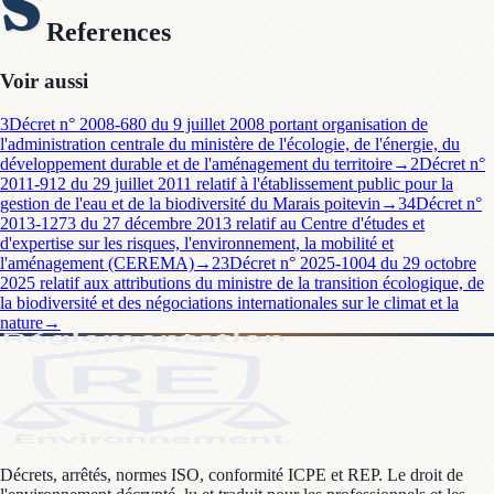
S
References
Voir aussi
3
Décret n° 2008-680 du 9 juillet 2008 portant organisation de
l'administration centrale du ministère de l'écologie, de l'énergie, du
développement durable et de l'aménagement du territoire
→
2
Décret n°
2011-912 du 29 juillet 2011 relatif à l'établissement public pour la
gestion de l'eau et de la biodiversité du Marais poitevin
→
34
Décret n°
2013-1273 du 27 décembre 2013 relatif au Centre d'études et
d'expertise sur les risques, l'environnement, la mobilité et
l'aménagement (CEREMA)
→
23
Décret n° 2025-1004 du 29 octobre
2025 relatif aux attributions du ministre de la transition écologique, de
la biodiversité et des négociations internationales sur le climat et la
nature
→
Décrets, arrêtés, normes ISO, conformité ICPE et REP. Le droit de