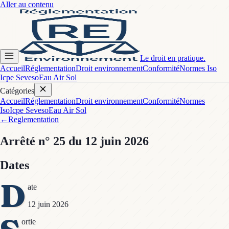
Aller au contenu
Le droit en pratique.
Accueil
Réglementation
Droit environnement
Conformité
Normes Iso
Icpe Seveso
Eau Air Sol
Catégories
Accueil
Réglementation
Droit environnement
Conformité
Normes
Iso
Icpe Seveso
Eau Air Sol
←
Reglementation
Arrêté
n° 25
du 12 juin 2026
Dates
D
ate
12 juin 2026
ortie