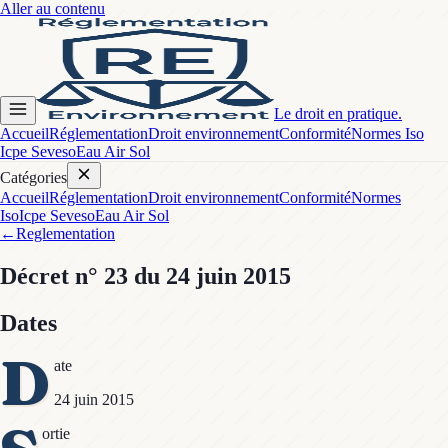
Aller au contenu
Le droit en pratique.
Accueil
Réglementation
Droit environnement
Conformité
Normes Iso
Icpe Seveso
Eau Air Sol
Catégories
Accueil
Réglementation
Droit environnement
Conformité
Normes
Iso
Icpe Seveso
Eau Air Sol
←
Reglementation
Décret
n° 23
du 24 juin 2015
Dates
D
ate
24 juin 2015
ortie