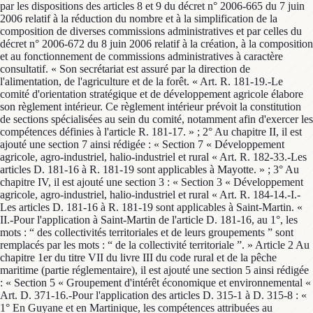
par les dispositions des articles 8 et 9 du décret n° 2006-665 du 7 juin
2006 relatif à la réduction du nombre et à la simplification de la
composition de diverses commissions administratives et par celles du
décret n° 2006-672 du 8 juin 2006 relatif à la création, à la composition
et au fonctionnement de commissions administratives à caractère
consultatif. « Son secrétariat est assuré par la direction de
l'alimentation, de l'agriculture et de la forêt. « Art. R. 181-19.-Le
comité d'orientation stratégique et de développement agricole élabore
son règlement intérieur. Ce règlement intérieur prévoit la constitution
de sections spécialisées au sein du comité, notamment afin d'exercer les
compétences définies à l'article R. 181-17. » ; 2° Au chapitre II, il est
ajouté une section 7 ainsi rédigée : « Section 7 « Développement
agricole, agro-industriel, halio-industriel et rural « Art. R. 182-33.-Les
articles D. 181-16 à R. 181-19 sont applicables à Mayotte. » ; 3° Au
chapitre IV, il est ajouté une section 3 : « Section 3 « Développement
agricole, agro-industriel, halio-industriel et rural « Art. R. 184-14.-I.-
Les articles D. 181-16 à R. 181-19 sont applicables à Saint-Martin. «
II.-Pour l'application à Saint-Martin de l'article D. 181-16, au 1°, les
mots : “ des collectivités territoriales et de leurs groupements ” sont
remplacés par les mots : “ de la collectivité territoriale ”. » Article 2 Au
chapitre 1er du titre VII du livre III du code rural et de la pêche
maritime (partie réglementaire), il est ajouté une section 5 ainsi rédigée
: « Section 5 « Groupement d'intérêt économique et environnemental «
Art. D. 371-16.-Pour l'application des articles D. 315-1 à D. 315-8 : «
1° En Guyane et en Martinique, les compétences attribuées au