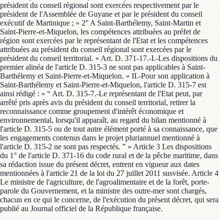
président du conseil régional sont exercées respectivement par le
président de l'Assemblée de Guyane et par le président du conseil
exécutif de Martinique ; « 2° A Saint-Barthélemy, Saint-Martin et
Saint-Pierre-et-Miquelon, les compétences attribuées au préfet de
région sont exercées par le représentant de l'Etat et les compétences
attribuées au président du conseil régional sont exercées par le
président du conseil territorial. « Art. D. 371-17.-I.-Les dispositions du
premier alinéa de l'article D. 315-3 ne sont pas applicables à Saint-
Barthélemy et Saint-Pierre-et-Miquelon. « II.-Pour son application à
Saint-Barthélemy et Saint-Pierre-et-Miquelon, l'article D. 315-7 est
ainsi rédigé : « “ Art. D. 315-7.-Le représentant de l'Etat peut, par
arrêté pris après avis du président du conseil territorial, retirer la
reconnaissance comme groupement d'intérêt économique et
environnemental, lorsqu'il apparaît, au regard du bilan mentionné à
l'article D. 315-5 ou de tout autre élément porté à sa connaissance, que
les engagements contenus dans le projet pluriannuel mentionné à
l'article D. 315-2 ne sont pas respectés. ” » Article 3 Les dispositions
du 1° de l'article D. 371-16 du code rural et de la pêche maritime, dans
sa rédaction issue du présent décret, entrent en vigueur aux dates
mentionnées à l'article 21 de la loi du 27 juillet 2011 susvisée. Article 4
Le ministre de l'agriculture, de l'agroalimentaire et de la forêt, porte-
parole du Gouvernement, et la ministre des outre-mer sont chargés,
chacun en ce qui le concerne, de l'exécution du présent décret, qui sera
publié au Journal officiel de la République française.