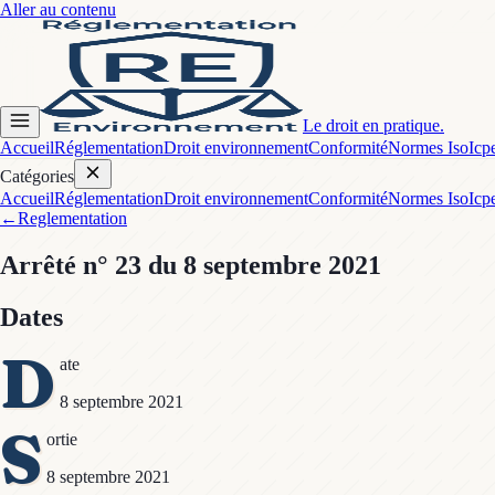
Aller au contenu
Le droit en pratique.
Accueil
Réglementation
Droit environnement
Conformité
Normes Iso
Icp
Catégories
Accueil
Réglementation
Droit environnement
Conformité
Normes Iso
Icp
←
Reglementation
Arrêté
n° 23
du 8 septembre 2021
Dates
D
ate
8 septembre 2021
S
ortie
8 septembre 2021