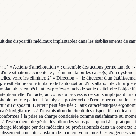
t des dispositifs médicaux implantables dans les établissements de santé 
oins ou à la réalisation d'actes cliniques ou chirurgicaux homogènes le cas échéant identifié par un code alphabétique ou alphanumérique. Article 2 Préambule. Le circuit des dispositifs médicaux implantables mentionnés au paragraphe 5 de l'article 2 du règlement (UE) 2017/745 susvisé est un processus combinant des étapes pluridisciplinaires et interdépendantes mentionnées à l'article 15 visant à un objectif commun : l'utilisation sécurisée, appropriée et tracée du dispositif médical implantable chez le patient pris en charge par un établissement de santé ou une installation de chirurgie esthétique régie par les articles L. 6322-1 et suivants du code de la santé publique. Article 3 Champ d'application. Le présent arrêté s'applique : 1° Aux établissements de santé mentionnés à l'article L.6111-1 du code de la santé publique, et le cas échéant titulaires d'une autorisation d'installation de chirurgie esthétique mentionnée à l'article L. 6322-1 du code de la santé publique ; 2° Aux personnes physiques ou morales, autres que les établissements de santé, titulaires de l'autorisation d'installation de chirurgie esthétique précitée ; 3° Aux dispositifs médicaux implantables soumis aux règles particulières de traçabilité prévues le cas échéant à l'article R. 5212-36 du code de la santé publique. Article 4 Système de management de la qualité - Exigences générales. Les établissements de santé et les installations de chirurgie esthétique disposent d'un système de management de la qualité visant à assurer la qualité et la sécurité à chaque étape du circuit des dispositifs médicaux implantables dans le cadre de la prise en charge du patient. Ce système s'inscrit dans la politique d'amélioration continue de la qualité et de la sécurité des soins et la gestion des risques associés aux soins de l'établissement de santé ou de l'installation de chirurgie esthétique, visant à prévenir et traiter les évènements indésirables liés à leurs activités, telles que mentionnées à l'article L. 6111-2 du code de la santé publique. Les établissements de santé et les installations de chirurgie esthétique veillent à ce que les processus mis en œuvre pour assurer la qualité et la sécurité à chaque étape du circuit des dispositifs médicaux implantables soient identifiés, analysés et améliorés. Cette démarche vise à garantir la sécurité du patient et à contribuer à la sécurité sanitaire par la remontée d'informations relatives à la sécurité des soins au niveau local, au niveau régional et, le cas échéant, au niveau national. L'informatisation de ces processus et l'interopérabilité des composants du système d'information de l'établissement de santé ou de l'installation de chirurgie esthétique sont des conditions nécessaires à la sécurisation du circuit des dispositifs médicaux implantables et facilitent la traçabilité. Dès que l'identifiant unique des dispositifs (IUD) au sens de l'article 27 du règlement (UE) 2017/745 susvisé est apposé sur l'étiquette du dispositif médical implantable ou sur son conditionnement, cet identifiant doit être enregistré dans le système d'information de l'établissement de santé ou de l'installation de chirurgie esthétique, à chaque étape du circuit des dispositifs médicaux implantables. Article 5 Engagement de la direction dans le cadre du système de management de la qualité. La direction établit la politique de la qualité, en fixe les objectifs et le calendrier, et assure le suivi de sa mise en œuvre. Pour