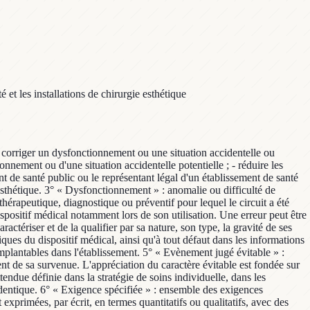
et les installations de chirurgie esthétique
 les établissements de santé, la politique de la qualité est établie conjointement avec le président de la commission médicale d'établissement ou de la conférence médicale d'établissement. La politique précitée prend en compte les engagements qui font suite à la procédure de certification prévue à l'article L. 6113-3 du code de santé publique, les résultats des contrôles et inspections et le bilan des actions d'amélioration mises en œuvre à la suite de l'analyse des évènements indésirables, erreurs, dysfonctionnements ou défauts de traçabilité, en lien avec le circuit des dispositifs médicaux implantables. Les objectifs de la qualité et de la sécurisation du circuit des dispositifs médicaux implantables sont assortis d'indicateurs de suivi. Au sein d'un établissement de santé, ces objectifs sont définis dans le programme d'actions mentionné aux articles L. 6144-1 et L. 6161-2-2 du code de la santé publique. La direction assure la disponibilité des moyens nécessaires aux missions et au système de management par la qualité à chacune des étapes du circuit des dispositifs médicaux implantables. Pour les établissements de santé, la disponibilité des moyens nécessaires est assurée conjointement avec le président de la commission médicale d'établissement ou de la conférence médicale d'établissement. Article 6 Dispositions organisationnelles. La direction désigne un responsable du système de management de la qualité du circuit des dispositifs médicaux implantables. Pour les établissements de santé, ce responsable est désigné après avis du président de la commission médicale d'établissement ou de la conférence médicale d'établissement. Ce responsable dispose de l'autorité nécessaire pour l'exercice des missions suivantes : 1° Assurer la coordination des acteurs impliqués dans ce circuit ; 2° Définir, avec ces acteurs, l'ensemble des procédures organisationnelles relatives à ce circuit ; 3° S'assurer que les processus nécessaires au système de management de la qualité sont établis, mis en œuvre et évalués ; 4° Rendre compte du fonctionnement du système de management de la qualité et de tout besoin d'amélioration à la direction et, le cas échéant, à la commission médicale d'établissement ou à la conférence médicale d'établissement. Lorsque le responsable précité est désigné au sein d'un établissement de santé, il peut être en charge d'autres missions relatives à la qualité et à la sécurité des soins notamment en tant que correspondant local de matériovigilance mentionné à l'article R. 5212-12 du code de la santé publique ou coordonnateur de la gestion des risques associés aux soins mentionné à l'article R. 6111-4 du code de la santé publique. Une même personne peut assurer cette fonction au sein de plusieurs établissements de santé dans le cadre d'un groupement hospitalier de territoire ou d'un groupement de coopération sanitaire. Lorsque le responsable précité est désigné au sein d'une installation de chirurgie esthétique qui n'est pas un établissement de santé, il peut être en charge d'autres missions relatives à la quali