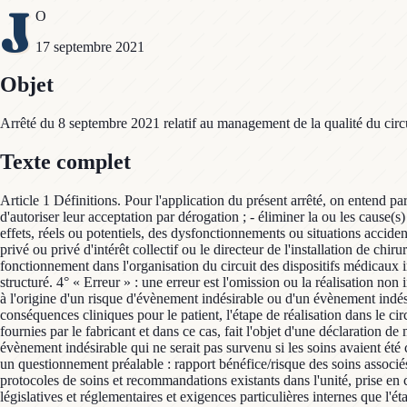
J
O
17 septembre 2021
Objet
Arrêté du 8 septembre 2021 relatif au management de la qualité du circui
Texte complet
Article 1 Définitions. Pour l'application du présent arrêté, on entend par : 1° « Actions d'amélioration » : ensemble des actions permettant de : - corriger un dysfonctionnement ou une situation accidentelle ou d'autoriser leur acceptation par dérogation ; - éliminer la ou les cause(s) d'une situation accidentelle ; - éliminer la ou les cause(s) d'un dysfonctionnement ou d'une situation accidentelle potentielle ; - réduire les effets, réels ou potentiels, des dysfonctionnements ou situations accidentelles, voire les éliminer. 2° « Direction » : le directeur d'un établissement de santé public ou le représentant légal d'un établissement de santé privé ou privé d'intérêt collectif ou le directeur de l'installation de chirurgie esthétique ou le titulaire de l'autorisation d'installation de chirurgie esthétique. 3° « Dysfonctionnement » : anomalie ou difficulté de fonctionnement dans l'organisation du circuit des dispositifs médicaux implantables empêchant les professionnels de santé d'atteindre l'objectif thérapeutique, diagnostique ou préventif pour lequel le circuit a été structuré. 4° « Erreur » : une erreur est l'omission ou la réalisation non intentionnelle d'un acte, au cours du processus de soins impliquant un dispositif médical notamment lors de son utilisation. Une erreur peut être à l'origine d'un risque d'évènement indésirable ou d'un évènement indésirable pour le patient. L'analyse a posteriori de l'erreur permettra de la caractériser et de la qualifier par sa nature, son type, la gravité de ses conséquences cliniques pour le patient, l'étape de réalisation dans le circuit du dispositif. L'erreur peut être liée : - aux caractéristiques ergonomiques du dispositif médical, ainsi qu'à tout défaut dans les informations fournies par le fabricant et dans ce cas, fait l'objet d'une déclaration de matériovigilance ; - à l'organisation du circuit des dispositifs médicaux implantables dans l'établissement. 5° « Evènement jugé évitable » : évènement indésirable qui ne serait pas survenu si les soins avaient été conformes à la prise en charge considérée comme satisfaisante au moment de sa survenue. L'appréciation du caractère évitable est fondée sur un questionnement préalable : rapport bénéfice/risque des soins associés à l'évènement, degré de déviation des soins par rapport à la pratique attendue définie dans la stratégie de soins individuelle, dans les protocoles de soins et recommandations existants dans l'unité, prise en charge identique par des médecins ou professionnels dans un contexte identique. 6° « Exigence spécifiée » : ensemble des exigences législatives et réglementaires et exigences particulières internes que l'établissement souhaite satisfaire de manière volontaire. Ces exigences sont exprimées, par écrit, en termes quantitatifs ou qualitatifs, avec des critères de conformité définis, mesurables ou vérifiables. 7° « Management de la qualité » : activités coordonnées pour orienter et contrôler une organisation visant à fournir régulièrement des prestations conformes aux attentes des patients et aux exigences réglementaires applicables. 8° « Politique de la qualité » : orientations et intentions générales d'un établissement relatives à la qualité telles qu'elles sont officiellement formulées par une personne ou un groupe de personnes qui oriente et contrôle cet organisme au plus haut niveau. 9° « Service utilisateur » : service ou toute autre structure interne consacrée à la dispense de s