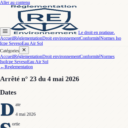
Aller au contenu
Le droit en pratique.
Accueil
Réglementation
Droit environnement
Conformité
Normes Iso
Icpe Seveso
Eau Air Sol
Catégories
Accueil
Réglementation
Droit environnement
Conformité
Normes
Iso
Icpe Seveso
Eau Air Sol
←
Reglementation
Arrêté
n° 23
du 4 mai 2026
Dates
D
ate
4 mai 2026
ortie