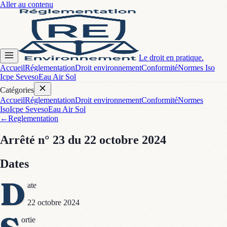
Aller au contenu
Le droit en pratique.
Accueil
Réglementation
Droit environnement
Conformité
Normes Iso
Icpe Seveso
Eau Air Sol
Catégories
Accueil
Réglementation
Droit environnement
Conformité
Normes
Iso
Icpe Seveso
Eau Air Sol
←
Reglementation
Arrêté
n° 23
du 22 octobre 2024
Dates
D
ate
22 octobre 2024
ortie